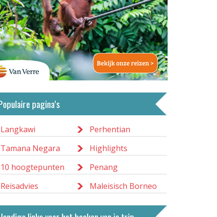
Perhentian
Perhentian bestaat uit een groot en
een kleiner eiland. Beide
bountyeilanden bieden een
fantastische duik- en
Populaire pagina’s
snorkelfaciliteiten. Er heerst een
relaxte sfeer en er zijn leuke resorts,
Langkawi
Perhentian
gezellige restaurants en diverse
Tamana Negara
Highlights
duikscholen.
Lees meer
10 hoogtepunten
Penang
Reisadvies
Maleisisch Borneo
Handige links voor het boeken van je trip