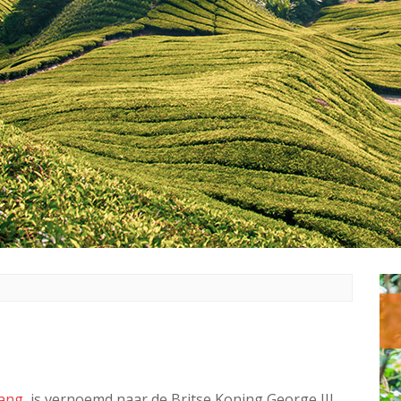
ang
, is vernoemd naar de Britse Koning George III.