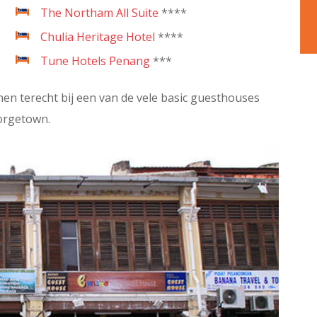
The Northam All Suite
****
Chulia Heritage Hotel
****
Tune Hotels Penang
***
en terecht bij een van de vele basic guesthouses
eorgetown.