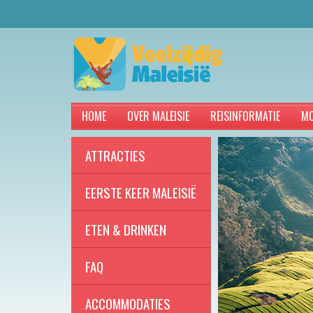
HOME
OVER MALEISIE
REISINFORMATIE
MO
ATTRACTIES
EERSTE KEER MALEISIË
ETEN & DRINKEN
FAQ
ACCOMMODATIES