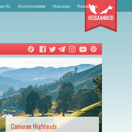
ips KL
Accommodatie
Huurauto
Reisadvies
Cameron Highlands