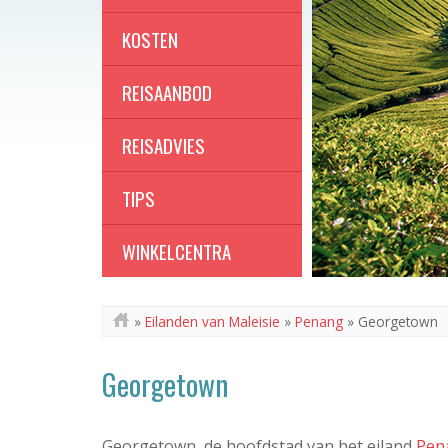
KOSTEN
REISAANBOD
REISADVIES
TIPS
WINKELCENTRA
»
Eilanden van Maleisie
»
Penang
»
Georgetown
Georgetown
Georgetown, de hoofdstad van het eiland
Pen