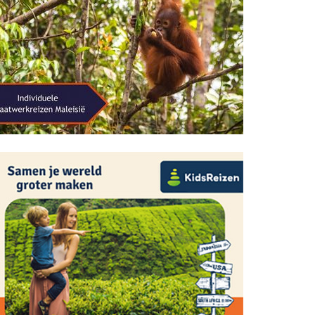
honderden kleine eilanden, prachtige
watervallen en mysterieuze grotten.
Vanaf een bootje kun je wilde dieren
en vogelsoorten spotten.
Lees meer