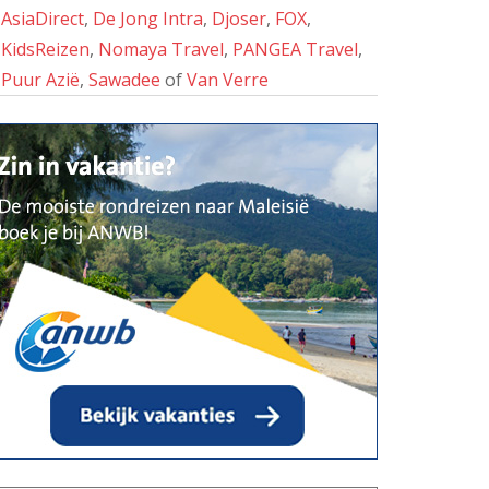
AsiaDirect
,
De Jong Intra
,
Djoser
,
FOX
,
KidsReizen
,
Nomaya Travel
,
PANGEA Travel
,
Puur Azië
,
Sawadee
of
Van Verre
Taman Negara
Taman Negara is een van 's werelds
oudste primaire regenwouden en is
een populaire bestemming voor
ecotoerisme. Het nationale park is
gemakkelijk bereikbaar vanaf Kuala
Lumpur en biedt een perfecte