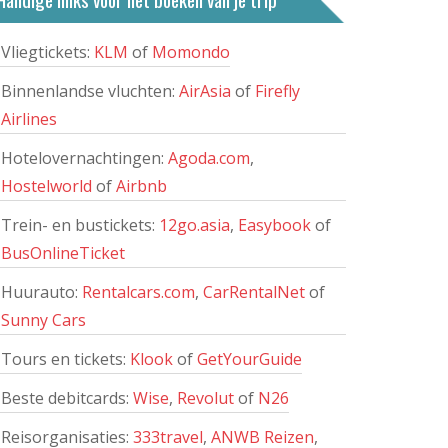
Vliegtickets:
KLM
of
Momondo
Binnenlandse vluchten:
AirAsia
of
Firefly
Airlines
Langkawi
Hotelovernachtingen:
Agoda.com
,
Hostelworld
of
Airbnb
Langkawi is een populaire
Trein- en bustickets:
12go.asia
,
Easybook
of
bestemming en heeft diverse
BusOnlineTicket
bezienswaardigheden, prachtige
Huurauto:
Rentalcars.com
,
CarRentalNet
of
jungles en mooie stranden. Er is
Sunny Cars
accommodatie voor elk type reiziger;
variërend van basic guesthouses tot
Tours en tickets:
Klook
of
GetYourGuide
luxe 5-sterren resorts.
Beste debitcards:
Wise
,
Revolut
of
N26
Lees meer
Reisorganisaties:
333travel
,
ANWB Reizen
,