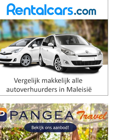
jungle-experience.
Lees meer
Lake Kenyir
Lake Kenyir is een schitterend
merenstelsel dat nog nauwelijks
door toeristen ontdekt is. Je hebt er