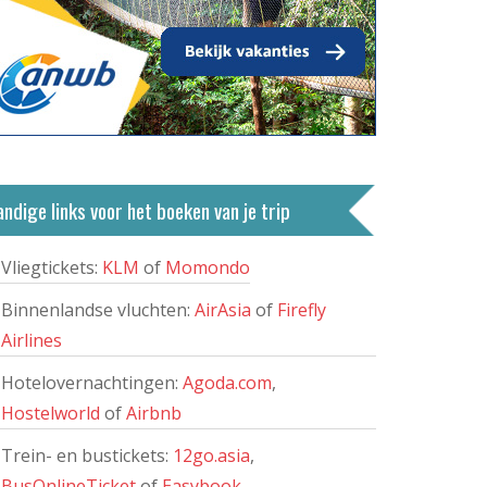
ndige links voor het boeken van je trip
Vliegtickets:
KLM
of
Momondo
Binnenlandse vluchten:
AirAsia
of
Firefly
Airlines
Hotelovernachtingen:
Agoda.com
,
Hostelworld
of
Airbnb
Trein- en bustickets:
12go.asia
,
BusOnlineTicket
of
Easybook