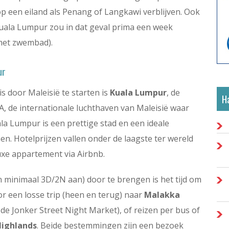
op een eiland als Penang of Langkawi verblijven. Ook
 Kuala Lumpur zou in dat geval prima een week
met zwembad).
ur
 door Maleisië te starten is
Kuala Lumpur
, de
Ha
IA, de internationale luchthaven van Maleisië waar
la Lumpur is een prettige stad en een ideale
. Hotelprijzen vallen onder de laagste ter wereld
uxe appartement via Airbnb.
 minimaal 3D/2N aan) door te brengen is het tijd om
or een losse trip (heen en terug) naar
Malakka
e Jonker Street Night Market), of reizen per bus of
ighlands
. Beide bestemmingen zijn een bezoek