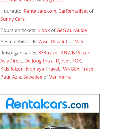
Huurauto:
Rentalcars.com
,
CarRentalNet
of
Sunny Cars
Tours en tickets:
Klook
of
GetYourGuide
Beste debitcards:
Wise
,
Revolut
of
N26
Reisorganisaties:
333travel
,
ANWB Reizen
,
AsiaDirect
,
De Jong Intra
,
Djoser
,
FOX
,
KidsReizen
,
Nomaya Travel
,
PANGEA Travel
,
Puur Azië
,
Sawadee
of
Van Verre