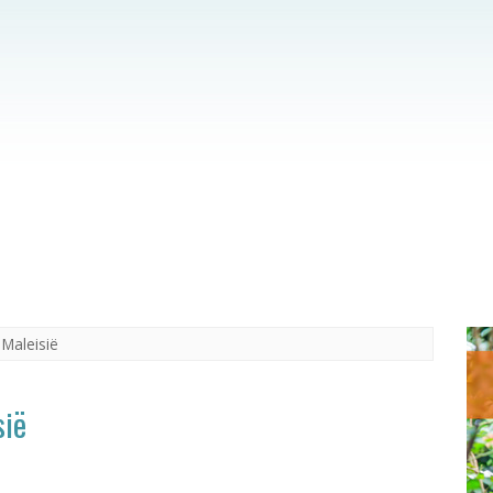
Maleisië
sië