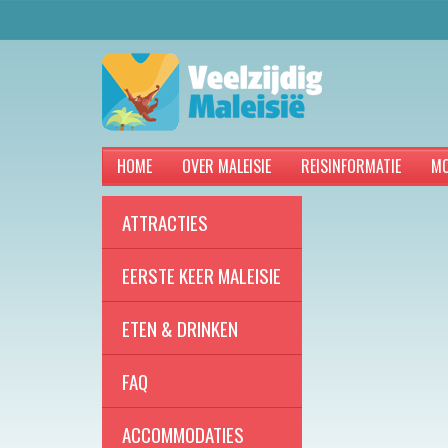
HOME
OVER MALEISIE
REISINFORMATIE
MO
ATTRACTIES
EERSTE KEER MALEISIE
ETEN & DRINKEN
FAQ
ACCOMMODATIES