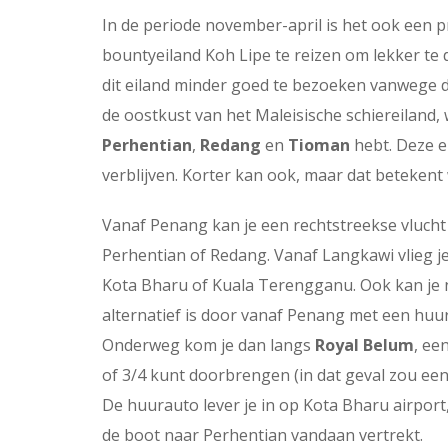
In de periode november-april is het ook een p
bountyeiland Koh Lipe te reizen om lekker te 
dit eiland minder goed te bezoeken vanwege d
de oostkust van het Maleisische schiereiland, 
Perhentian
,
Redang
en
Tioman
hebt. Deze e
verblijven. Korter kan ook, maar dat betekent 
Vanaf Penang kan je een rechtstreekse vluch
Perhentian of Redang. Vanaf Langkawi vlieg j
Kota Bharu of Kuala Terengganu. Ook kan je 
alternatief is door vanaf Penang met een huura
Onderweg kom je dan langs
Royal Belum
, ee
of 3/4 kunt doorbrengen (in dat geval zou ee
De huurauto lever je in op Kota Bharu airport,
de boot naar Perhentian vandaan vertrekt.