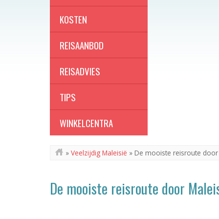
KOSTEN
REISAANBOD
REISADVIES
TIPS
WINKELCENTRA
»
Veelzijdig Maleisië
»
De mooiste reisroute door 
De mooiste reisroute door Malei