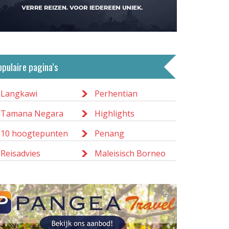
opulaire pagina’s
Langkawi
Perhentian
Tamana Negara
Highlights
10 hoogtepunten
Penang
Reisadvies
Maleisisch Borneo