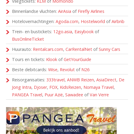
Vliegtickets:
KLM
of
Momondo
Binnenlandse vluchten:
AirAsia
of
Firefly Airlines
Hotelovernachtingen:
Agoda.com
,
Hostelworld
of
Airbnb
Trein- en bustickets:
12go.asia
,
Easybook
of
BusOnlineTicket
Huurauto:
Rentalcars.com
,
CarRentalNet
of
Sunny Cars
Tours en tickets:
Klook
of
GetYourGuide
Beste debitcards:
Wise
,
Revolut
of
N26
Reisorganisaties:
333travel
,
ANWB Reizen
,
AsiaDirect
,
De
Jong Intra
,
Djoser
,
FOX
,
KidsReizen
,
Nomaya Travel
,
PANGEA Travel
,
Puur Azië
,
Sawadee
of
Van Verre