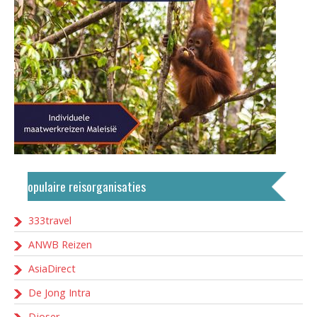
Populaire reisorganisaties
333travel
ANWB Reizen
AsiaDirect
De Jong Intra
Djoser