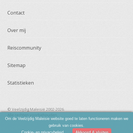
Contact
Over mij
Reiscommunity
Sitemap
Statistieken
© Veelzijdig Maleisië 2002-2026.
Alle rechten voorbehouden.
Om de Veelzijdig Maleisie website goed te laten functioneren maken we
gebruik van cookies.
Cookie- en privacybeleid
Akkoord & sluiten