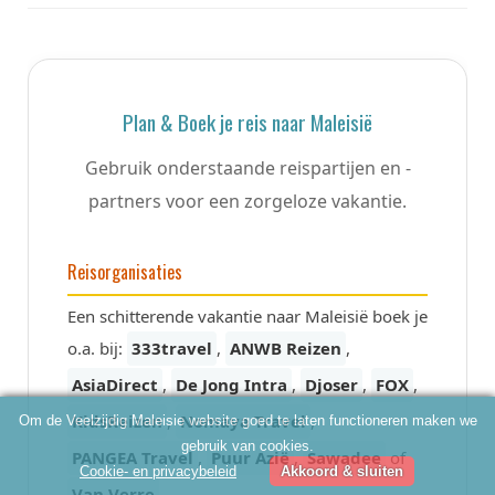
Plan & Boek je reis naar Maleisië
Gebruik onderstaande reispartijen en -
partners voor een zorgeloze vakantie.
Reisorganisaties
Een schitterende vakantie naar Maleisië boek je
o.a. bij:
333travel
,
ANWB Reizen
,
AsiaDirect
,
De Jong Intra
,
Djoser
,
FOX
,
KidsReizen
,
Nomaya Travel
,
Om de Veelzijdig Maleisie website goed te laten functioneren maken we
gebruik van cookies.
PANGEA Travel
,
Puur Azië
,
Sawadee
of
Cookie- en privacybeleid
Akkoord & sluiten
Van Verre
.