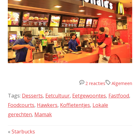
2 reacties
Algemeen
Tags:
Desserts
,
Eetcultuur
,
Eetgewoontes
,
Fastfood
,
Foodcourts
,
Hawkers
,
Koffietentjes
,
Lokale
gerechten
,
Mamak
«
Starbucks