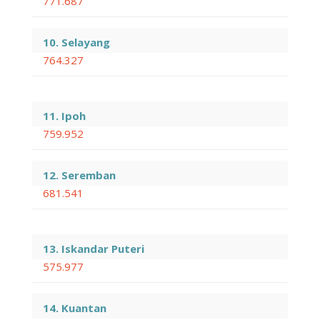
771.687
10. Selayang
764.327
11. Ipoh
759.952
12. Seremban
681.541
13. Iskandar Puteri
575.977
14. Kuantan