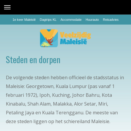
1e keer Maleisië
Dagtrips KL
Accommodatie
Huurauto
Reisadvies
Steden en dorpen
De volgende steden hebben officieel de stadsstatus in
Maleisie: Georgetown, Kuala Lumpur (pas vanaf 1
februari 1972), Ipoh, Kuching, Johor Bahru, Kota
Kinabalu, Shah Alam, Malakka, Alor Setar, Miri,
Petaling Jaya en Kuala Terengganu. De meeste van
deze steden liggen op het schiereiland Maleisie.