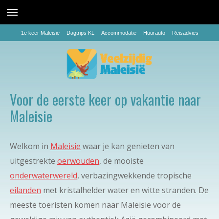
1e keer Maleisië
Dagtrips KL
Accommodatie
Huurauto
Reisadvies
Voor de eerste keer op vakantie naar
Maleisie
Welkom in
Maleisie
waar je kan genieten van
uitgestrekte
oerwouden
, de mooiste
onderwaterwereld
, verbazingwekkende tropische
eilanden
met kristalhelder water en witte stranden. De
meeste toeristen komen naar Maleisie voor de