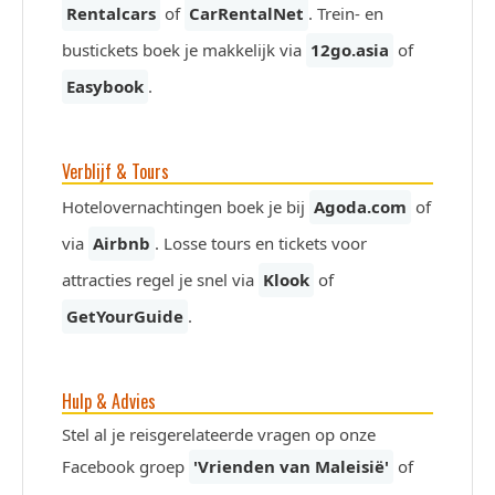
Rentalcars
of
CarRentalNet
. Trein- en
bustickets boek je makkelijk via
12go.asia
of
Easybook
.
Verblijf & Tours
Hotelovernachtingen boek je bij
Agoda.com
of
via
Airbnb
. Losse tours en tickets voor
attracties regel je snel via
Klook
of
GetYourGuide
.
Hulp & Advies
Stel al je reisgerelateerde vragen op onze
Facebook groep
'Vrienden van Maleisië'
of