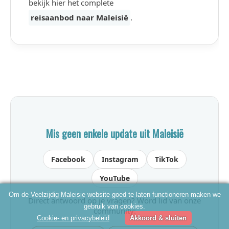
bekijk hier het complete
reisaanbod naar Maleisië
.
Mis geen enkele update uit Maleisië
Facebook
Instagram
TikTok
YouTube
Om de Veelzijdig Maleisie website goed te laten functioneren maken we
Direct antwoord op je vragen? Word lid van onze
gebruik van cookies.
community:
Cookie- en privacybeleid
Akkoord & sluiten