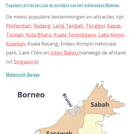
Populaire attracties aan de oostkust van het schiereiland Maleisie
De meest populaire bestemmingen en attracties zijn:
Perhentian
,
Redang
,
Lang Tengah
,
Tenggol
,
Kapas
,
Tioman
,
Kota Bharu
,
Kuala Terengganu
,
Lake Kenyir
,
Kuantan
, Kuala Rasang, Endau-Rompin nationaal
park, Lake Chini en
Johor Bahru
(vanwege de afstand
tot
Singapore
).
Maleisisch Borneo