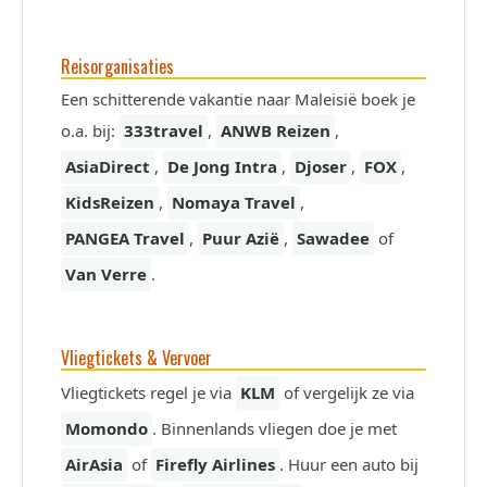
Reisorganisaties
Een schitterende vakantie naar Maleisië boek je
o.a. bij:
333travel
,
ANWB Reizen
,
AsiaDirect
,
De Jong Intra
,
Djoser
,
FOX
,
KidsReizen
,
Nomaya Travel
,
PANGEA Travel
,
Puur Azië
,
Sawadee
of
Van Verre
.
Vliegtickets & Vervoer
Vliegtickets regel je via
KLM
of vergelijk ze via
Momondo
. Binnenlands vliegen doe je met
AirAsia
of
Firefly Airlines
. Huur een auto bij