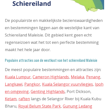
De populairste en makkelijkste bezienswaardigheden
en bestemmingen liggen aan de westelijke kant van
Schiereiland Maleisie. Dit gebied kent geen echt
regenseizoen wat het tot een perfecte bestemming
maakt het hele jaar door.
Populaire attracties aan de westkust van het schiereiland Maleisie
De meest populaire bestemmingen en attracties zijn:
Kuala Lumpur
,
Cameron Highlands
,
Melaka
,
Penang
,
Langkawi
,
Pangkor
,
Kuala Selangor vuurvliegjes
,
Ipoh
en omgeving
,
Genting Highlands
, Port Dickson,
Ketam
,
raften
langs de Selangor River bij Kuala Kubu
Bharu,
Royal Belum State Park
,
Gunung Ledang