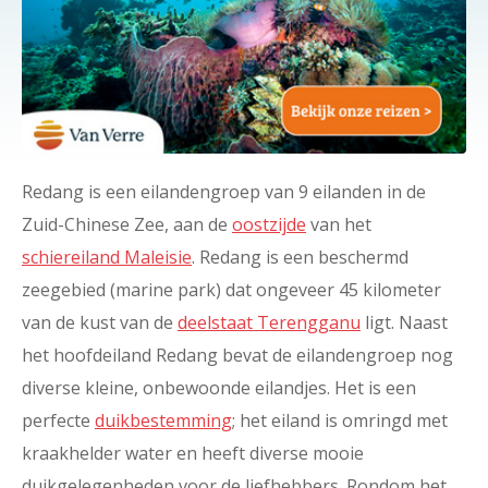
Redang is een eilandengroep van 9 eilanden in de
Zuid-Chinese Zee, aan de
oostzijde
van het
schiereiland Maleisie
. Redang is een beschermd
zeegebied (marine park) dat ongeveer 45 kilometer
van de kust van de
deelstaat Terengganu
ligt. Naast
het hoofdeiland Redang bevat de eilandengroep nog
diverse kleine, onbewoonde eilandjes. Het is een
perfecte
duikbestemming
; het eiland is omringd met
kraakhelder water en heeft diverse mooie
duikgelegenheden voor de liefhebbers. Rondom het