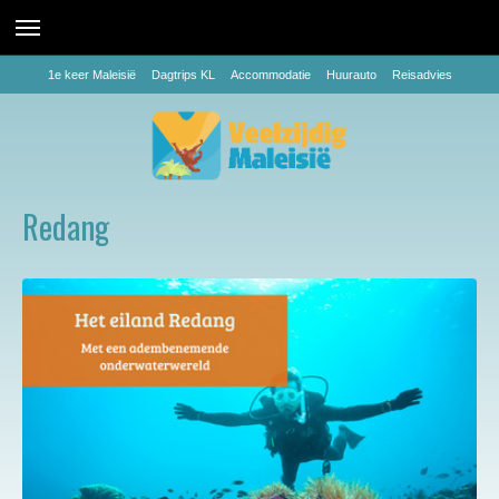
1e keer Maleisië
Dagtrips KL
Accommodatie
Huurauto
Reisadvies
Redang