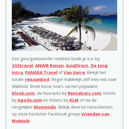
Een georganiseerde rondreis boek je o.a. bij
333travel
,
ANWB Reizen
,
AsiaDirect
,
De Jong
Intra
,
PANGEA Travel
of
Van Verre
. Bekijk het
totale
reisaanbod
. Regel makkelijk zelf een reis naar
Maleisie. Boek losse tours via het populaire
Klook.com
, de huurauto bij
Rentalcars.com
, hotels
bij
Agoda.com
en tickets bij
KLM
of via de
vergelijker
Momondo
. Bekijk diverse reisschema's
op onze besloten Facebook groep
Vrienden van
Maleisië
.