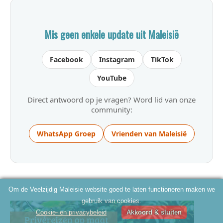
Mis geen enkele update uit Maleisië
Facebook
Instagram
TikTok
YouTube
Direct antwoord op je vragen? Word lid van onze
community:
WhatsApp Groep
Vrienden van Maleisië
Om de Veelzijdig Maleisie website goed te laten functioneren maken we
gebruik van cookies.
Cookie- en privacybeleid
Akkoord & sluiten