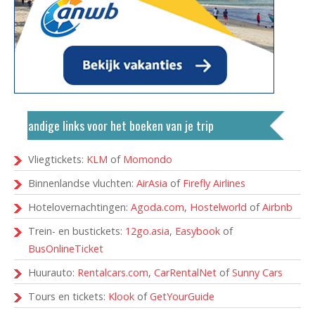
Handige links voor het boeken van je trip
Vliegtickets:
KLM
of
Momondo
Binnenlandse vluchten:
AirAsia
of
Firefly Airlines
Hotelovernachtingen:
Agoda.com
,
Hostelworld
of
Airbnb
Trein- en bustickets:
12go.asia
,
Easybook
of
BusOnlineTicket
Huurauto:
Rentalcars.com
,
CarRentalNet
of
Sunny Cars
Tours en tickets:
Klook
of
GetYourGuide