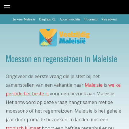
1e keer Maleisië
Dagtrips KL
Accommodatie
Huurauto
Reisadvies
Moesson en regenseizoen in Maleisie
Ongeveer de eerste vraag die je stelt bij het
samenstellen van een vakantie naar
Maleisie
is
welke
periode het beste is
voor een bezoek aan Maleisie.
Het antwoord op deze vraag hangt samen met de
moessons of het regenreizoen. Maleisie is het gehele
jaar door prima te bezoeken. In landen met een
tropisch klimaat
hoort een heftige regenbui er nu