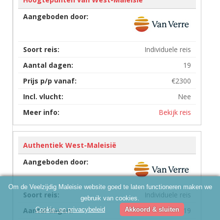
Individuele reis
19
€2300
Nee
Bekijk reis
Authentiek West-Maleisië
Om de Veelzijdig Maleisie website goed te laten functioneren maken we
Individuele reis
gebruik van cookies.
19
Cookie- en privacybeleid
Akkoord & sluiten