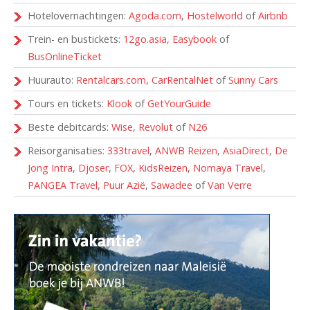
Hotelovernachtingen:
Agoda.com
,
Hostelworld
of
Airbnb
Trein- en bustickets:
12go.asia
,
Easybook
of
BusOnlineTicket
Huurauto:
Rentalcars.com
,
CarRentalNet
of
Sunny Cars
Tours en tickets:
Klook
of
GetYourGuide
Beste debitcards:
Wise
,
Revolut
of
N26
Reisorganisaties:
333travel
,
ANWB Reizen
,
AsiaDirect
,
De
Jong Intra
,
Djoser
,
FOX
,
KidsReizen
,
Nomaya Travel
,
PANGEA Travel
,
Puur Azië
,
Sawadee
of
Van Verre