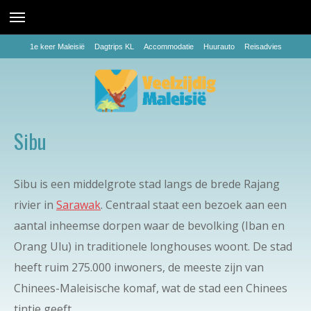
1e keer Maleisië
Dagtrips KL
Accommodatie
Huurauto
Reisadvies
Sibu
Sibu is een middelgrote stad langs de brede Rajang
rivier in
Sarawak
. Centraal staat een bezoek aan een
aantal inheemse dorpen waar de bevolking (Iban en
Orang Ulu) in traditionele longhouses woont. De stad
heeft ruim 275.000 inwoners, de meeste zijn van
Chinees-Maleisische komaf, wat de stad een Chinees
tintje geeft.