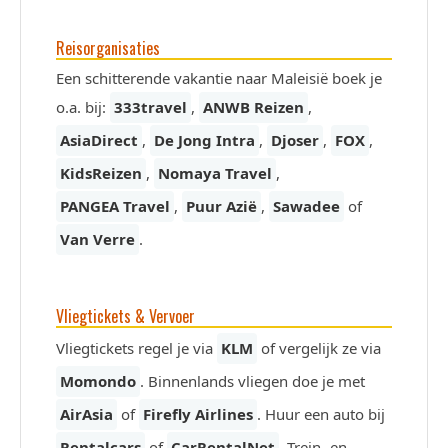
Reisorganisaties
Een schitterende vakantie naar Maleisië boek je
o.a. bij:
333travel
,
ANWB Reizen
,
AsiaDirect
,
De Jong Intra
,
Djoser
,
FOX
,
KidsReizen
,
Nomaya Travel
,
PANGEA Travel
,
Puur Azië
,
Sawadee
of
Van Verre
.
Vliegtickets & Vervoer
Vliegtickets regel je via
KLM
of vergelijk ze via
Momondo
. Binnenlands vliegen doe je met
AirAsia
of
Firefly Airlines
. Huur een auto bij
Rentalcars
of
CarRentalNet
. Trein- en