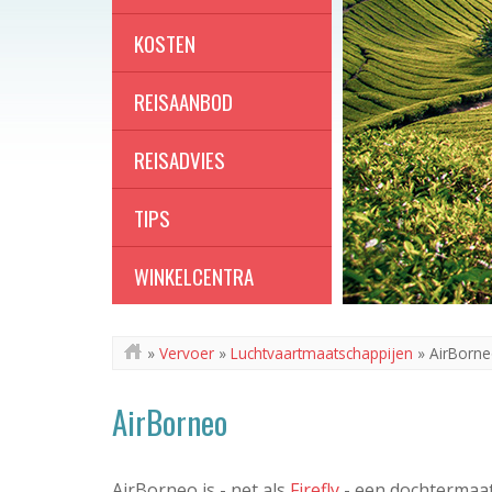
KOSTEN
REISAANBOD
REISADVIES
TIPS
WINKELCENTRA
»
Vervoer
»
Luchtvaartmaatschappijen
»
AirBorn
AirBorneo
AirBorneo is - net als
Firefly
- een dochtermaa