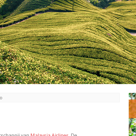
eo
tschappij van
Malaysia Airlines
. De