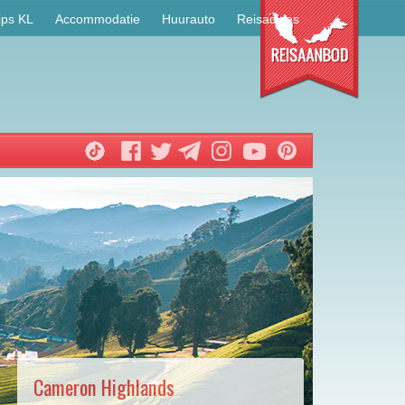
ips KL
Accommodatie
Huurauto
Reisadvies
Cameron Highlands