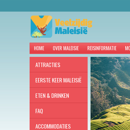
HOME
OVER MALEISIE
REISINFORMATIE
MO
ATTRACTIES
EERSTE KEER MALEISIË
ETEN & DRINKEN
FAQ
ACCOMMODATIES