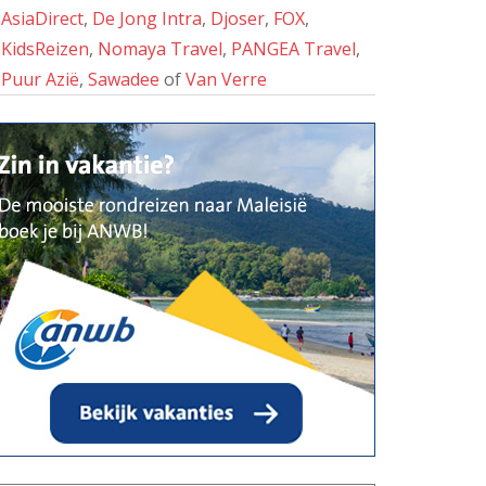
AsiaDirect
,
De Jong Intra
,
Djoser
,
FOX
,
KidsReizen
,
Nomaya Travel
,
PANGEA Travel
,
Puur Azië
,
Sawadee
of
Van Verre
Taman Negara
Taman Negara is een van 's werelds
oudste primaire regenwouden en is
een populaire bestemming voor
ecotoerisme. Het nationale park is
gemakkelijk bereikbaar vanaf Kuala
Lumpur en biedt een perfecte