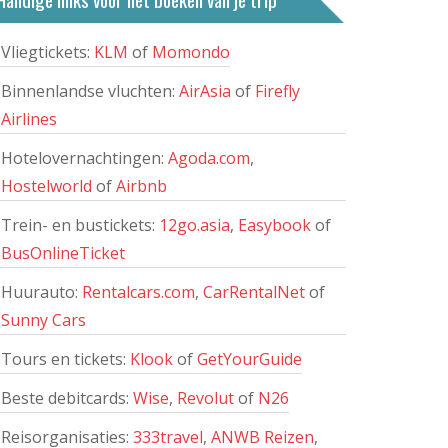
Vliegtickets:
KLM
of
Momondo
Binnenlandse vluchten:
AirAsia
of
Firefly
Airlines
Langkawi
Hotelovernachtingen:
Agoda.com
,
Hostelworld
of
Airbnb
Langkawi is een populaire
Trein- en bustickets:
12go.asia
,
Easybook
of
bestemming en heeft diverse
BusOnlineTicket
bezienswaardigheden, prachtige
Huurauto:
Rentalcars.com
,
CarRentalNet
of
jungles en mooie stranden. Er is
Sunny Cars
accommodatie voor elk type reiziger;
variërend van basic guesthouses tot
Tours en tickets:
Klook
of
GetYourGuide
luxe 5-sterren resorts.
Beste debitcards:
Wise
,
Revolut
of
N26
Lees meer
Reisorganisaties:
333travel
,
ANWB Reizen
,