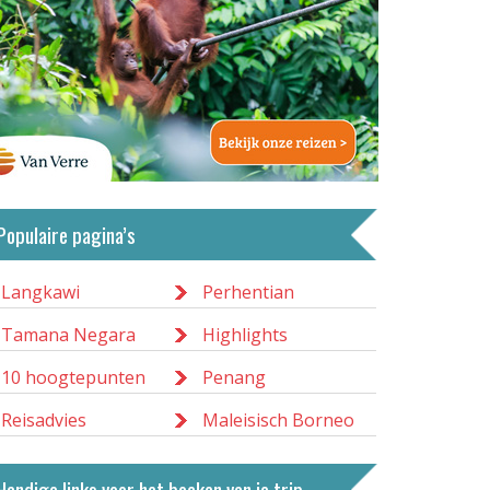
Perhentian
Perhentian bestaat uit een groot en
een kleiner eiland. Beide
bountyeilanden bieden een
fantastische duik- en
Populaire pagina’s
snorkelfaciliteiten. Er heerst een
relaxte sfeer en er zijn leuke resorts,
Langkawi
Perhentian
gezellige restaurants en diverse
Tamana Negara
Highlights
duikscholen.
Lees meer
10 hoogtepunten
Penang
Reisadvies
Maleisisch Borneo
Handige links voor het boeken van je trip