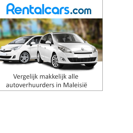
jungle-experience.
Lees meer
Lake Kenyir
Lake Kenyir is een schitterend
merenstelsel dat nog nauwelijks
door toeristen ontdekt is. Je hebt er