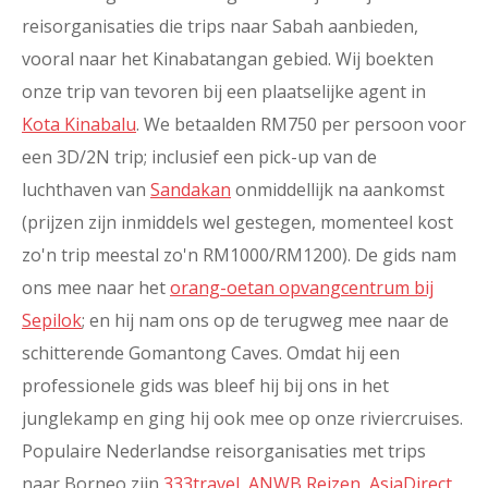
reisorganisaties die trips naar Sabah aanbieden,
vooral naar het Kinabatangan gebied. Wij boekten
onze trip van tevoren bij een plaatselijke agent in
Kota Kinabalu
. We betaalden RM750 per persoon voor
een 3D/2N trip; inclusief een pick-up van de
luchthaven van
Sandakan
onmiddellijk na aankomst
(prijzen zijn inmiddels wel gestegen, momenteel kost
zo'n trip meestal zo'n RM1000/RM1200). De gids nam
ons mee naar het
orang-oetan opvangcentrum bij
Sepilok
; en hij nam ons op de terugweg mee naar de
schitterende Gomantong Caves. Omdat hij een
professionele gids was bleef hij bij ons in het
junglekamp en ging hij ook mee op onze riviercruises.
Populaire Nederlandse reisorganisaties met trips
naar Borneo zijn
333travel
,
ANWB Reizen
,
AsiaDirect