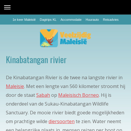
1e keer Maleisië
Dagtrips KL
Accommodatie
Huurauto
Reisadvies
Kinabatangan rivier
De Kinabatangan Rivier is de twee na langste rivier in
Maleisie
. Met een lengte van 560 kilometer stroomt hij
door de staat
Sabah
op
Maleisisch Borneo
. Hij is
onderdeel van de Sukau-Kinabatangan Wildlife
Sanctuary. De mooie rivier biedt goede mogelijkheden
om prachtige wilde
diersoorten
te zien. Water neemt
een belangrijke plaats in, mensen reizen per boot op