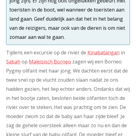
jong zijn). Er zijn nog ooit ongelukken gebeurt met
toeristen in de boot, wel wanneer de toeristen aan
land gaan. Geef duidelijk aan dat het in het belang
van de reizigers, maar ook van de dieren is om niet
zomaar aan wal te gaan.
Tijdens een excursie op de rivier de
Kinabatangan
in
Sabah
op
Maleisisch Borneo
zagen wij een Borneo
Pygmy olifant met haar jong. We dachten eerst dat de
twee snel op de vlucht zouden slaan nadat ze ons
hadden gezien, het liep echter anders. Ondanks dat wij
in het bootje zaten, besloten beide olifanten toch de
rivier over te steken. Het was prachtig om te zien. De
moeder zwom zo dat de baby aan haar zijde bleef. Je
zag de gehele oversteek alleen maar zo nu en dan de
kleine slurf van de baby-olifant. De moeder bleef er