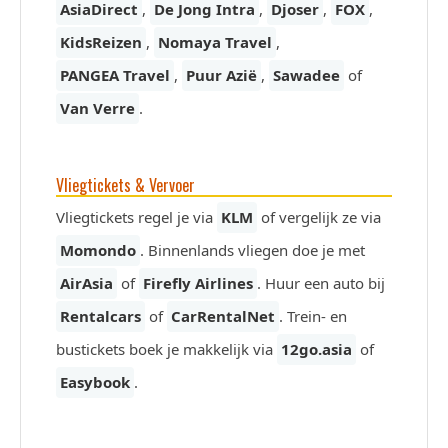
AsiaDirect
,
De Jong Intra
,
Djoser
,
FOX
,
KidsReizen
,
Nomaya Travel
,
PANGEA Travel
,
Puur Azië
,
Sawadee
of
Van Verre
.
Vliegtickets & Vervoer
Vliegtickets regel je via
KLM
of vergelijk ze via
Momondo
. Binnenlands vliegen doe je met
AirAsia
of
Firefly Airlines
. Huur een auto bij
Rentalcars
of
CarRentalNet
. Trein- en
bustickets boek je makkelijk via
12go.asia
of
Easybook
.