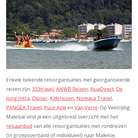
Enkele bekende reisorganisaties met georganiseerde
reizen zijn:
333travel
,
ANWB Reizen
,
AsiaDirect
,
De
Jong Intra
,
Djoser
,
Kidsreizen
,
Nomaya Travel
,
PANGEA Travel
,
Puur Azië
en
Van Verre
. Op Veelzijdig
Maleisie vind je een uitgebreid overzicht met het
reisaanbod
van alle reisorganisaties met rondreizen
(in groepsverband of individueel) naar Maleisie.