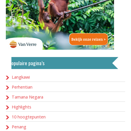
Populaire pagina’s
Langkawi
Perhentian
Tamana Negara
Highlights
10 hoogtepunten
Penang