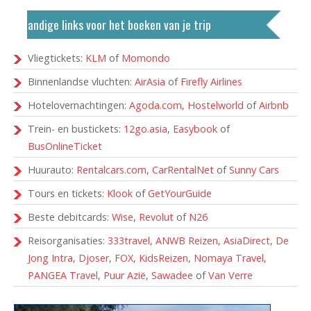
Handige links voor het boeken van je trip
Vliegtickets:
KLM
of
Momondo
Binnenlandse vluchten:
AirAsia
of
Firefly Airlines
Hotelovernachtingen:
Agoda.com
,
Hostelworld
of
Airbnb
Trein- en bustickets:
12go.asia
,
Easybook
of
BusOnlineTicket
Huurauto:
Rentalcars.com
,
CarRentalNet
of
Sunny Cars
Tours en tickets:
Klook
of
GetYourGuide
Beste debitcards:
Wise
,
Revolut
of
N26
Reisorganisaties:
333travel
,
ANWB Reizen
,
AsiaDirect
,
De
Jong Intra
,
Djoser
,
FOX
,
KidsReizen
,
Nomaya Travel
,
PANGEA Travel
,
Puur Azië
,
Sawadee
of
Van Verre