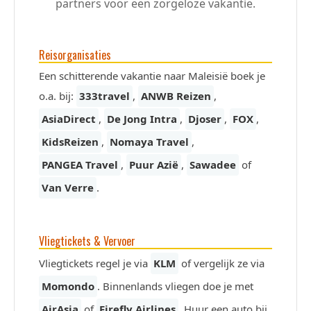
partners voor een zorgeloze vakantie.
Reisorganisaties
Een schitterende vakantie naar Maleisië boek je
o.a. bij:
333travel
,
ANWB Reizen
,
AsiaDirect
,
De Jong Intra
,
Djoser
,
FOX
,
KidsReizen
,
Nomaya Travel
,
PANGEA Travel
,
Puur Azië
,
Sawadee
of
Van Verre
.
Vliegtickets & Vervoer
Vliegtickets regel je via
KLM
of vergelijk ze via
Momondo
. Binnenlands vliegen doe je met
AirAsia
of
Firefly Airlines
. Huur een auto bij