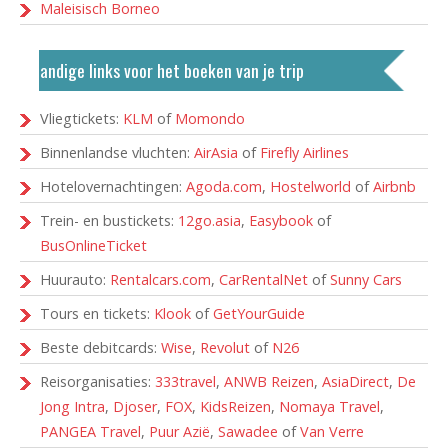
Maleisisch Borneo
Handige links voor het boeken van je trip
Vliegtickets:
KLM
of
Momondo
Binnenlandse vluchten:
AirAsia
of
Firefly Airlines
Hotelovernachtingen:
Agoda.com
,
Hostelworld
of
Airbnb
Trein- en bustickets:
12go.asia
,
Easybook
of
BusOnlineTicket
Huurauto:
Rentalcars.com
,
CarRentalNet
of
Sunny Cars
Tours en tickets:
Klook
of
GetYourGuide
Beste debitcards:
Wise
,
Revolut
of
N26
Reisorganisaties:
333travel
,
ANWB Reizen
,
AsiaDirect
,
De
Jong Intra
,
Djoser
,
FOX
,
KidsReizen
,
Nomaya Travel
,
PANGEA Travel
,
Puur Azië
,
Sawadee
of
Van Verre