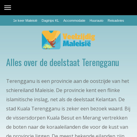
1e keer Maleisië
Dagtrips KL
Accommodatie
Huurauto
Reisadvies
Alles over de deelstaat Terengganu
Terengganu is een provincie aan de oostzijde van het
schiereiland Maleisie. De provincie kent een flinke
islamitische inslag, net als de deelstaat Kelantan. De
stad Kuala Terengganu is zeker een bezoek waard. Bij
de vissersdorpen Kuala Besut en Merang vertrekken
de boten naar de koraaleilanden die voor de kust van
de provincie liggen. De meest bekende eilanden zijn