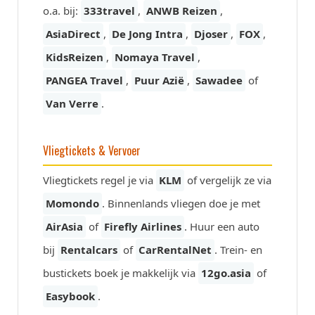
o.a. bij:
333travel
,
ANWB Reizen
,
AsiaDirect
,
De Jong Intra
,
Djoser
,
FOX
,
KidsReizen
,
Nomaya Travel
,
PANGEA Travel
,
Puur Azië
,
Sawadee
of
Van Verre
.
Vliegtickets & Vervoer
Vliegtickets regel je via
KLM
of vergelijk ze via
Momondo
. Binnenlands vliegen doe je met
AirAsia
of
Firefly Airlines
. Huur een auto
bij
Rentalcars
of
CarRentalNet
. Trein- en
bustickets boek je makkelijk via
12go.asia
of
Easybook
.