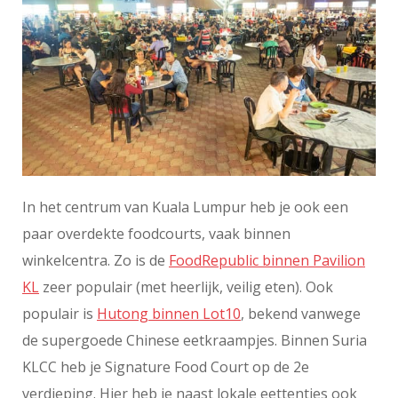
In het centrum van Kuala Lumpur heb je ook een
paar overdekte foodcourts, vaak binnen
winkelcentra. Zo is de
FoodRepublic binnen Pavilion
KL
zeer populair (met heerlijk, veilig eten). Ook
populair is
Hutong binnen Lot10
, bekend vanwege
de supergoede Chinese eetkraampjes. Binnen Suria
KLCC heb je Signature Food Court op de 2e
verdieping. Hier heb je naast lokale eettentjes ook