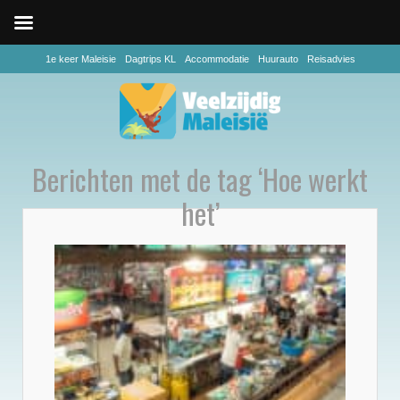
1e keer Maleisie
Dagtrips KL
Accommodatie
Huurauto
Reisadvies
Berichten met de tag ‘Hoe werkt
het’