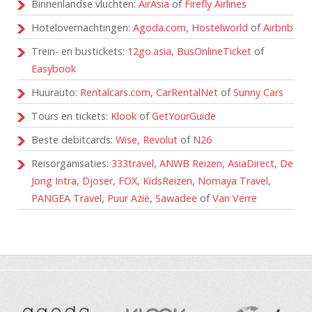
Binnenlandse vluchten:
AirAsia
of
Firefly Airlines
Hotelovernachtingen:
Agoda.com
,
Hostelworld
of
Airbnb
Trein- en bustickets:
12go.asia
,
BusOnlineTicket
of
Easybook
Huurauto:
Rentalcars.com
,
CarRentalNet
of
Sunny Cars
Tours en tickets:
Klook
of
GetYourGuide
Beste debitcards:
Wise
,
Revolut
of
N26
Reisorganisaties:
333travel
,
ANWB Reizen
,
AsiaDirect
,
De
Jong Intra
,
Djoser
,
FOX
,
KidsReizen
,
Nomaya Travel
,
PANGEA Travel
,
Puur Azië
,
Sawadee
of
Van Verre