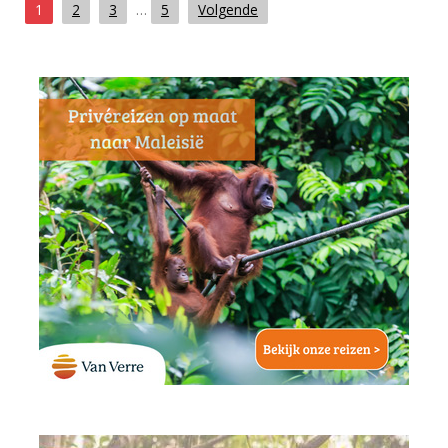
1
2
3
…
5
Volgende