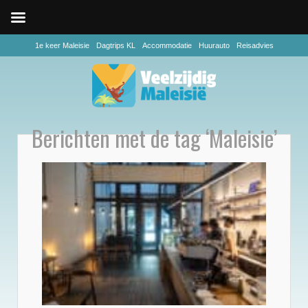
1e keer Maleisie
Dagtrips KL
Accommodatie
Huurauto
Reisadvies
Berichten met de tag ‘Maleisie’