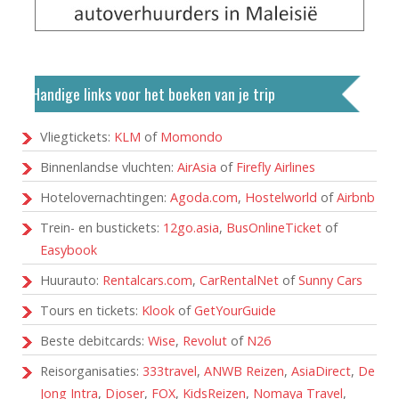
Handige links voor het boeken van je trip
Vliegtickets:
KLM
of
Momondo
Binnenlandse vluchten:
AirAsia
of
Firefly Airlines
Hotelovernachtingen:
Agoda.com
,
Hostelworld
of
Airbnb
Trein- en bustickets:
12go.asia
,
BusOnlineTicket
of
Easybook
Huurauto:
Rentalcars.com
,
CarRentalNet
of
Sunny Cars
Tours en tickets:
Klook
of
GetYourGuide
Beste debitcards:
Wise
,
Revolut
of
N26
Reisorganisaties:
333travel
,
ANWB Reizen
,
AsiaDirect
,
De
Jong Intra
,
Djoser
,
FOX
,
KidsReizen
,
Nomaya Travel
,