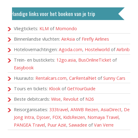
Handige links voor het boeken van je trip
Vliegtickets:
KLM
of
Momondo
Binnenlandse vluchten:
AirAsia
of
Firefly Airlines
Hotelovernachtingen:
Agoda.com
,
Hostelworld
of
Airbnb
Trein- en bustickets:
12go.asia
,
BusOnlineTicket
of
Easybook
Huurauto:
Rentalcars.com
,
CarRentalNet
of
Sunny Cars
Tours en tickets:
Klook
of
GetYourGuide
Beste debitcards:
Wise
,
Revolut
of
N26
Reisorganisaties:
333travel
,
ANWB Reizen
,
AsiaDirect
,
De
Jong Intra
,
Djoser
,
FOX
,
KidsReizen
,
Nomaya Travel
,
PANGEA Travel
,
Puur Azië
,
Sawadee
of
Van Verre