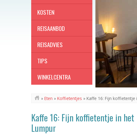
KOSTEN
REISAANBOD
REISADVIES
TIPS
WINKELCENTRA
»
Eten
»
Koffietentjes
»
Kaffe 16: Fijn koffietentj
Kaffe 16: Fijn koffietentje in he
Lumpur