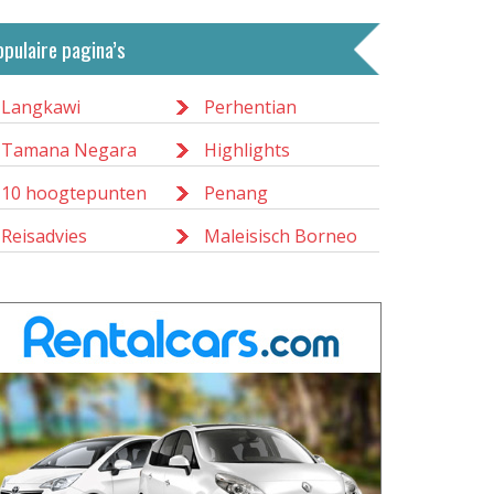
opulaire pagina’s
Langkawi
Perhentian
Tamana Negara
Highlights
10 hoogtepunten
Penang
Reisadvies
Maleisisch Borneo