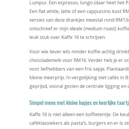
Lumpur. Een espresso, lungo (daar heet het P
Een flat white, latte of een cappuccino kost RM
versies van deze drankjes meestal rond RM13/R
omschreef er mijn ideale (medium roast) koffie
leuk stuk over Kaffe 16 te schrijven.
Voor wie liever iets minder koffie-achtig drink
chocolademelk voor RM16. Verder heb je er ook
voor liefhebbers van een fris sapje. Plantaar
kleine meerprijs. In vergelijking met cafés in 
geprijsd, vooral gezien de centrale ligging en 
Simpel menu met kleine hapjes en heerlijke taart
Kaffe 16 is niet alleen een koffietentje. De 
caféklassiekers als pasta’s, burgers en er is ze