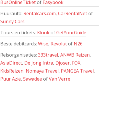
BusOnlineTicket
of
Easybook
Huurauto:
Rentalcars.com
,
CarRentalNet
of
Sunny Cars
Tours en tickets:
Klook
of
GetYourGuide
Beste debitcards:
Wise
,
Revolut
of
N26
Reisorganisaties:
333travel
,
ANWB Reizen
,
AsiaDirect
,
De Jong Intra
,
Djoser
,
FOX
,
KidsReizen
,
Nomaya Travel
,
PANGEA Travel
,
Puur Azië
,
Sawadee
of
Van Verre