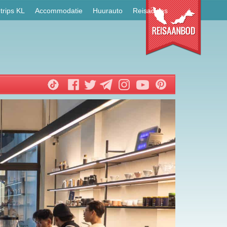
trips KL
Accommodatie
Huurauto
Reisadvies