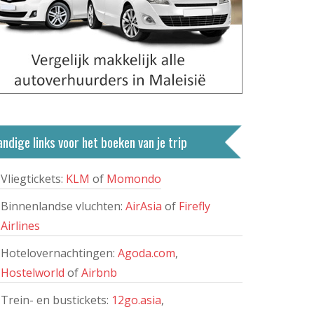
ndige links voor het boeken van je trip
Vliegtickets:
KLM
of
Momondo
Binnenlandse vluchten:
AirAsia
of
Firefly
Airlines
Hotelovernachtingen:
Agoda.com
,
Hostelworld
of
Airbnb
Trein- en bustickets:
12go.asia
,