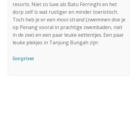
resorts. Niet zo luxe als Batu Ferringhi en het
dorp zelf is wat rustiger en minder toeristisch.
Toch heb je er een mooi strand (zwemmen doe je
op Penang vooral in prachtige zwembaden, niet
in de zee) en een paar leuke eettentjes. Een paar
leuke plekjes in Tanjung Bungah zijn:
Georgetown
Georgetown barst van de toffe
overnachtingsplekjes. Het heritage centrum
bevat een mix van supergoedkope hostels tot
upscale boutique hotelletjes en alles wat daar
tussenin te vinden is. Buiten het centrum heb je
de luxe hotelketens, met o.a. veel goed
betaalbare 5-sterren hotels. Wij raden echter aan
iets in het historische centrum te zoeken, want
op deze manier kun je Georgetown op zijn best