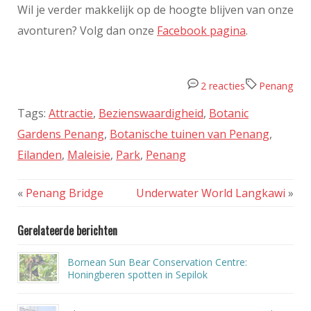
Wil je verder makkelijk op de hoogte blijven van onze
Blue Mansion
.
avonturen? Volg dan onze
Facebook pagina
.
Online boeken
Wij boeken zelf meestal bij
Booking.com
of
2 reacties
Penang
Agoda.nl
, afhankelijk waar op dat moment de
beste deal te vinden is. Ook bekijken we
Tags:
Attractie
,
Bezienswaardigheid
,
Botanic
regelmatig de websites van de hotels en resorts,
Gardens Penang
,
Botanische tuinen van Penang
,
want daar heb je vaak zeer scherpe ‘package
Eilanden
,
Maleisie
,
Park
,
Penang
deals’, waarbij een verblijf van bijvoorbeeld 2 of 3
nachten soms flink goedkoper is. In Maleisië
boek je altijd vooraf je accommodatie. Ter plekke
«
Penang Bridge
Underwater World Langkawi
»
binnen wandelen is vaak duurder (bij luxe
resorts) of de accommodatie zit al vol. Dit laatste
Gerelateerde berichten
is vaak het geval bij kleinschalige, goed
beoordeelde plekjes.
Bornean Sun Bear Conservation Centre:
Honingberen spotten in Sepilok