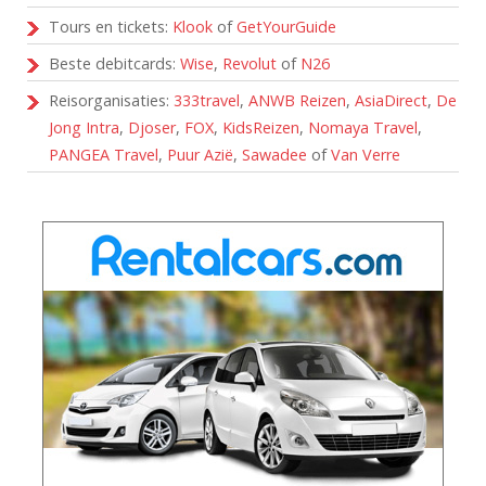
Tours en tickets:
Klook
of
GetYourGuide
Beste debitcards:
Wise
,
Revolut
of
N26
Reisorganisaties:
333travel
,
ANWB Reizen
,
AsiaDirect
,
De
Jong Intra
,
Djoser
,
FOX
,
KidsReizen
,
Nomaya Travel
,
PANGEA Travel
,
Puur Azië
,
Sawadee
of
Van Verre