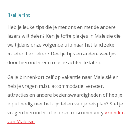
(ook ’s avonds) verkennen. Alles rond Chulia
Street is perfect, dit is het accommodatie-hart van
Deel je tips
de stad.
Heb je leuke tips die je met ons en met de andere
Enkele goed betaalbare aanraders zijn:
Le Dream
lezers wilt delen? Ken je toffe plekjes in Maleisië die
Boutique Hotel
,
Areca Hotel Penang
,
Chulia
Mansion
,
Museum Hotel
,
Hutton Lodge
,
Ryokan
we tijdens onze volgende trip naar het land zeker
Muntri Boutique Hostel
en
Macalister Terraces
.
moeten bezoeken? Deel je tips en andere weetjes
door hieronder een reactie achter te laten.
Een paar zeer goede middenklasse plekjes zijn:
Magazine Vista Hotel by PHC
,
Coffee Atelier
,
Jawi
Ga je binnenkort zelf op vakantie naar Maleisië en
Peranakan Mansion
,
Yeng Keng Hotel
,
Muntri
heb je vragen m.b.t. accommodatie, vervoer,
Grove
,
SAVV Hotel
en
Noordin Mews
.
attracties en andere bezienswaardigheden of heb je
Lekker in ultieme luxe de stad ervaren? Dit zijn de
input nodig met het opstellen van je reisplan? Stel je
beste plekjes voor een overnachting in stijl:
23
vragen hieronder of in onze reiscommunity
Vrienden
Love Lane Hotel
,
Seven Terraces
,
Muntri Mews
,
van Maleisië
.
Campbell House
,
The Prestige Hotel Penang
,
The
Edison George Town
en
Cheong Fatt Tze – The