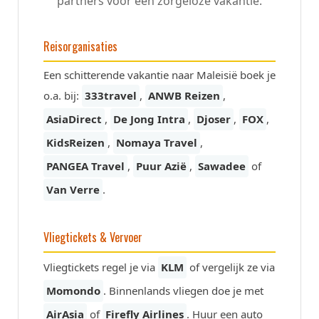
partners voor een zorgeloze vakantie.
Reisorganisaties
Een schitterende vakantie naar Maleisië boek je
o.a. bij:
333travel
,
ANWB Reizen
,
AsiaDirect
,
De Jong Intra
,
Djoser
,
FOX
,
KidsReizen
,
Nomaya Travel
,
PANGEA Travel
,
Puur Azië
,
Sawadee
of
Van Verre
.
Vliegtickets & Vervoer
Vliegtickets regel je via
KLM
of vergelijk ze via
Momondo
. Binnenlands vliegen doe je met
AirAsia
of
Firefly Airlines
. Huur een auto