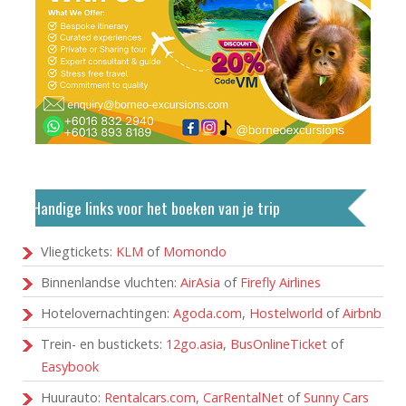
Handige links voor het boeken van je trip
Vliegtickets:
KLM
of
Momondo
Binnenlandse vluchten:
AirAsia
of
Firefly Airlines
Hotelovernachtingen:
Agoda.com
,
Hostelworld
of
Airbnb
Trein- en bustickets:
12go.asia
,
BusOnlineTicket
of
Easybook
Huurauto:
Rentalcars.com
,
CarRentalNet
of
Sunny Cars