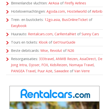
Binnenlandse vluchten:
AirAsia
of
Firefly Airlines
Hotelovernachtingen:
Agoda.com
,
Hostelworld
of
Airbnb
Trein- en bustickets:
12go.asia
,
BusOnlineTicket
of
Easybook
Huurauto:
Rentalcars.com
,
CarRentalNet
of
Sunny Cars
Tours en tickets:
Klook
of
GetYourGuide
Beste debitcards:
Wise
,
Revolut
of
N26
Reisorganisaties:
333travel
,
ANWB Reizen
,
AsiaDirect
,
De
Jong Intra
,
Djoser
,
FOX
,
KidsReizen
,
Nomaya Travel
,
PANGEA Travel
,
Puur Azië
,
Sawadee
of
Van Verre