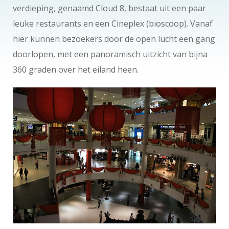
verdieping, genaamd Cloud 8, bestaat uit een paar
leuke restaurants en een Cineplex (bioscoop). Vanaf
hier kunnen bezoekers door de open lucht een gang
doorlopen, met een panoramisch uitzicht van bijna
360 graden over het eiland heen.