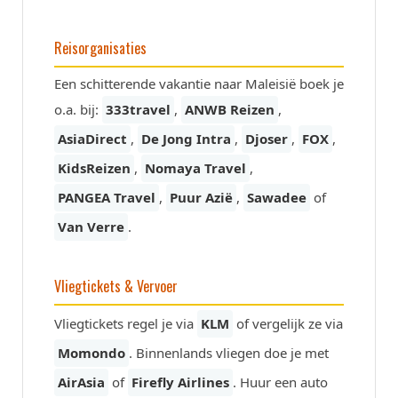
Reisorganisaties
Een schitterende vakantie naar Maleisië boek je
o.a. bij:
333travel
,
ANWB Reizen
,
AsiaDirect
,
De Jong Intra
,
Djoser
,
FOX
,
KidsReizen
,
Nomaya Travel
,
PANGEA Travel
,
Puur Azië
,
Sawadee
of
Van Verre
.
Vliegtickets & Vervoer
Vliegtickets regel je via
KLM
of vergelijk ze via
Momondo
. Binnenlands vliegen doe je met
AirAsia
of
Firefly Airlines
. Huur een auto