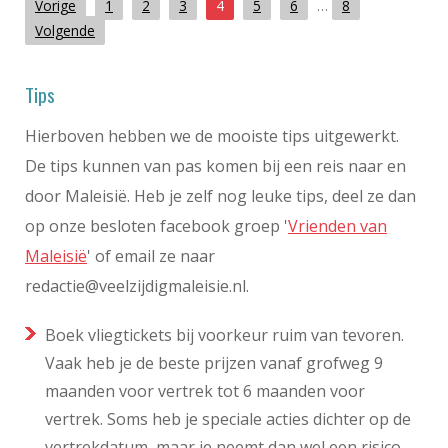
Vorige
1
2
3
4
5
6
…
8
Volgende
Tips
Hierboven hebben we de mooiste tips uitgewerkt.
De tips kunnen van pas komen bij een reis naar en
door Maleisië. Heb je zelf nog leuke tips, deel ze dan
op onze besloten facebook groep '
Vrienden van
Maleisië
' of email ze naar
redactie@veelzijdigmaleisie.nl
.
Boek vliegtickets bij voorkeur ruim van tevoren.
Vaak heb je de beste prijzen vanaf grofweg 9
maanden voor vertrek tot 6 maanden voor
vertrek. Soms heb je speciale acties dichter op de
vertrekdatum, maar je neemt dan wel een risico