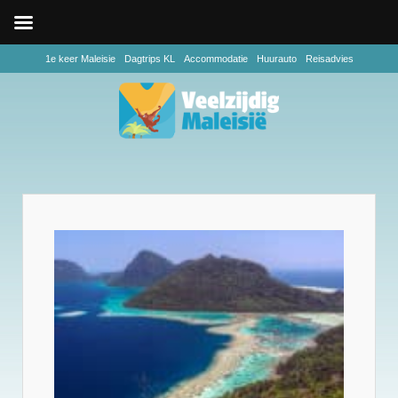
1e keer Maleisie
Dagtrips KL
Accommodatie
Huurauto
Reisadvies