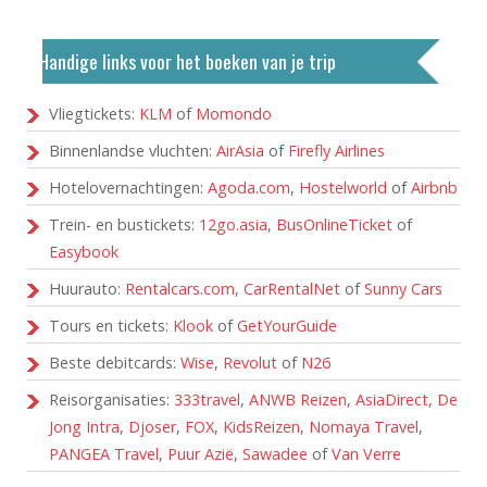
Handige links voor het boeken van je trip
Vliegtickets:
KLM
of
Momondo
Binnenlandse vluchten:
AirAsia
of
Firefly Airlines
Hotelovernachtingen:
Agoda.com
,
Hostelworld
of
Airbnb
Trein- en bustickets:
12go.asia
,
BusOnlineTicket
of
Easybook
Huurauto:
Rentalcars.com
,
CarRentalNet
of
Sunny Cars
Tours en tickets:
Klook
of
GetYourGuide
Beste debitcards:
Wise
,
Revolut
of
N26
Reisorganisaties:
333travel
,
ANWB Reizen
,
AsiaDirect
,
De
Jong Intra
,
Djoser
,
FOX
,
KidsReizen
,
Nomaya Travel
,
PANGEA Travel
,
Puur Azië
,
Sawadee
of
Van Verre