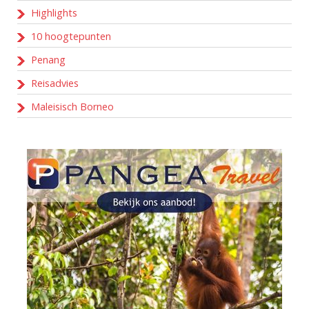
Highlights
10 hoogtepunten
Penang
Reisadvies
Maleisisch Borneo