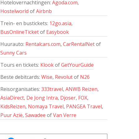
Hotelovernachtingen:
Agoda.com
,
Hostelworld
of
Airbnb
Trein- en bustickets:
12go.asia
,
BusOnlineTicket
of
Easybook
Huurauto:
Rentalcars.com
,
CarRentalNet
of
Sunny Cars
Tours en tickets:
Klook
of
GetYourGuide
Beste debitcards:
Wise
,
Revolut
of
N26
Reisorganisaties:
333travel
,
ANWB Reizen
,
AsiaDirect
,
De Jong Intra
,
Djoser
,
FOX
,
KidsReizen
,
Nomaya Travel
,
PANGEA Travel
,
Puur Azië
,
Sawadee
of
Van Verre