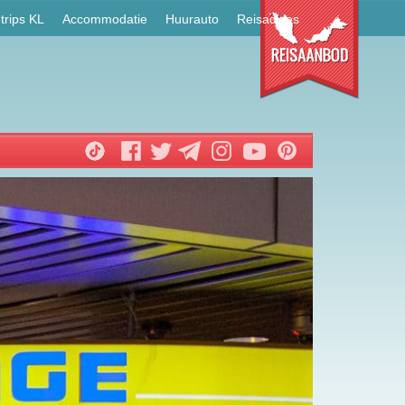
trips KL
Accommodatie
Huurauto
Reisadvies