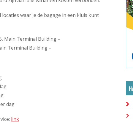
aard zijn aan alle varianten kosten verbonden.
 locaties waar je de bagage in een kluis kunt
5, Main Terminal Building –
Main Terminal Building –
g
dag
Ha
ag
per dag
rvice:
link