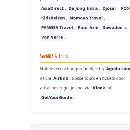
AsiaDirect
,
De Jong Intra
,
Djoser
,
FOX
KidsReizen
,
Nomaya Travel
,
PANGEA Travel
,
Puur Azië
,
Sawadee
of
Van Verre
.
Verblijf & Tours
Hotelovernachtingen boek je bij
Agoda.co
of via
Airbnb
. Losse tours en tickets voor
attracties regel je snel via
Klook
of
GetYourGuide
.