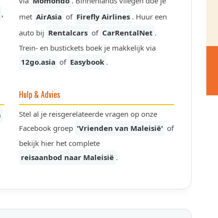
via
Momondo
. Binnenlands vliegen doe je
,
met
AirAsia
of
Firefly Airlines
. Huur een
auto bij
Rentalcars
of
CarRentalNet
.
Trein- en bustickets boek je makkelijk via
12go.asia
of
Easybook
.
Hulp & Advies
Stel al je reisgerelateerde vragen op onze
m
Facebook groep
'Vrienden van Maleisië'
of
bekijk hier het complete
reisaanbod naar Maleisië
.