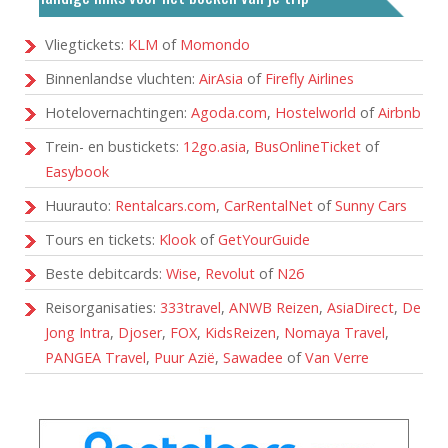
Vliegtickets:
KLM
of
Momondo
Binnenlandse vluchten:
AirAsia
of
Firefly Airlines
Hotelovernachtingen:
Agoda.com
,
Hostelworld
of
Airbnb
Trein- en bustickets:
12go.asia
,
BusOnlineTicket
of
Easybook
Huurauto:
Rentalcars.com
,
CarRentalNet
of
Sunny Cars
Tours en tickets:
Klook
of
GetYourGuide
Beste debitcards:
Wise
,
Revolut
of
N26
Reisorganisaties:
333travel
,
ANWB Reizen
,
AsiaDirect
,
De
Jong Intra
,
Djoser
,
FOX
,
KidsReizen
,
Nomaya Travel
,
PANGEA Travel
,
Puur Azië
,
Sawadee
of
Van Verre