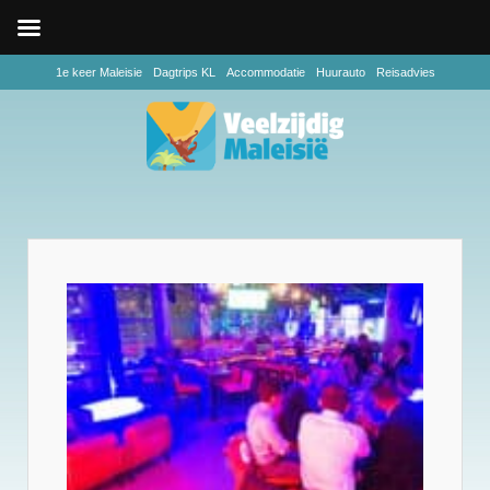
1e keer Maleisie
Dagtrips KL
Accommodatie
Huurauto
Reisadvies