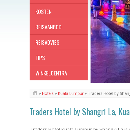
KOSTEN
REISAANBOD
REISADVIES
TIPS
WINKELCENTRA
»
Hotels
»
Kuala Lumpur
»
Traders Hotel by Shan
Traders Hotel by Shangri La, Ku
Traders Hotel Kuala Lumpur by Shangri La is