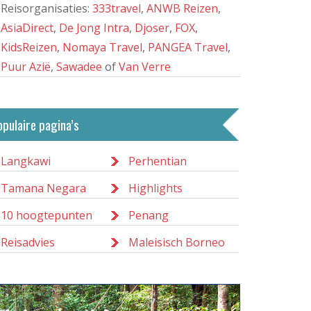
Reisorganisaties:
333travel
,
ANWB Reizen
,
AsiaDirect
,
De Jong Intra
,
Djoser
,
FOX
,
KidsReizen
,
Nomaya Travel
,
PANGEA Travel
,
Puur Azië
,
Sawadee
of
Van Verre
opulaire pagina’s
Langkawi
Perhentian
Tamana Negara
Highlights
10 hoogtepunten
Penang
Reisadvies
Maleisisch Borneo