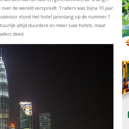
s over de wereld verspreidt. Traders was bijna 10 jaar
ipadvisor stond het hotel jarenlang op de nummer 1
uurlijk altijd duurdere en meer luxe hotels, maar
raders deed.