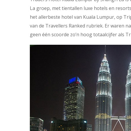
La groep, met tientallen luxe hotels en resort
het allerbeste hotel van Kuala Lumpur, op Tr
van de Travellers Ranked rubriek. Er waren nat
geen één scoorde zo’n hoog totaalcijfer als T