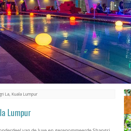
gri La, Kuala Lumpur
ala Lumpur
 onderdeel van de luxe en gerenommeerde Shangri