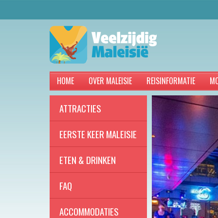
HOME
OVER MALEISIE
REISINFORMATIE
MO
ATTRACTIES
EERSTE KEER MALEISIE
ETEN & DRINKEN
FAQ
ACCOMMODATIES