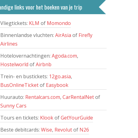
ndige links voor het boeken van je trip
Vliegtickets:
KLM
of
Momondo
Binnenlandse vluchten:
AirAsia
of
Firefly
Airlines
Hotelovernachtingen:
Agoda.com
,
Hostelworld
of
Airbnb
Trein- en bustickets:
12go.asia
,
BusOnlineTicket
of
Easybook
Huurauto:
Rentalcars.com
,
CarRentalNet
of
Sunny Cars
Tours en tickets:
Klook
of
GetYourGuide
Beste debitcards:
Wise
,
Revolut
of
N26