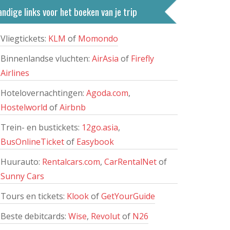
ndige links voor het boeken van je trip
Vliegtickets:
KLM
of
Momondo
Binnenlandse vluchten:
AirAsia
of
Firefly
Airlines
Hotelovernachtingen:
Agoda.com
,
Hostelworld
of
Airbnb
Trein- en bustickets:
12go.asia
,
BusOnlineTicket
of
Easybook
Huurauto:
Rentalcars.com
,
CarRentalNet
of
Sunny Cars
Tours en tickets:
Klook
of
GetYourGuide
Beste debitcards:
Wise
,
Revolut
of
N26