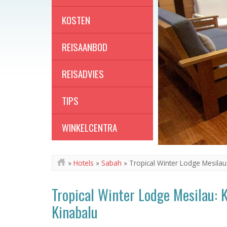
KOSTEN
REISAANBOD
REISADVIES
TIPS
WINKELCENTRA
»
Hotels
»
Sabah
»
Tropical Winter Lodge Mesilau: 
Tropical Winter Lodge Mesilau: K
Kinabalu