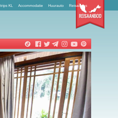
trips KL
Accommodatie
Huurauto
Reisadvies