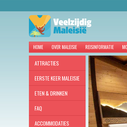
HOME
OVER MALEISIE
REISINFORMATIE
MO
ATTRACTIES
EERSTE KEER MALEISIE
ETEN & DRINKEN
FAQ
ACCOMMODATIES