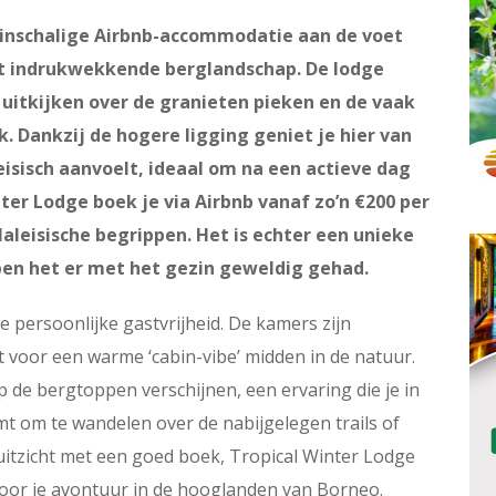
leinschalige Airbnb-accommodatie aan de voet
het indrukwekkende berglandschap. De lodge
e uitkijken over de granieten pieken en de vaak
k. Dankzij de hogere ligging geniet je hier van
eisisch aanvoelt, ideaal om na een actieve dag
nter Lodge boek je via Airbnb vanaf zo’n €200 per
aleisische begrippen. Het is echter een unieke
ben het er met het gezin geweldig gehad.
e persoonlijke gastvrijheid. De kamers zijn
t voor een warme ‘cabin-vibe’ midden in de natuur.
p de bergtoppen verschijnen, een ervaring die je in
omt om te wandelen over de nabijgelegen trails of
uitzicht met een goed boek, Tropical Winter Lodge
voor je avontuur in de hooglanden van Borneo.