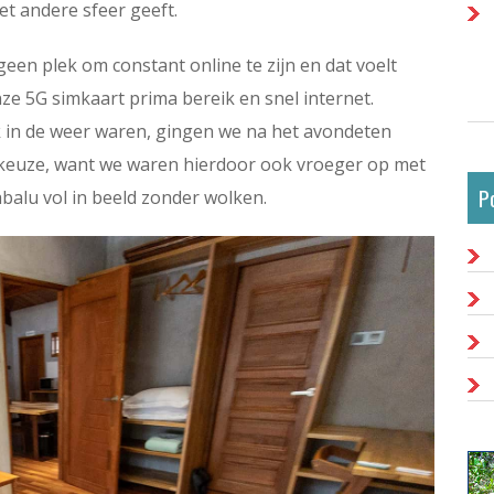
t andere sfeer geeft.
s geen plek om constant online te zijn en dat voelt
nze 5G simkaart prima bereik en snel internet.
k in de weer waren, gingen we na het avondeten
e keuze, want we waren hierdoor ook vroeger op met
P
alu vol in beeld zonder wolken.