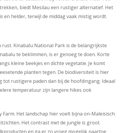
ekken, biedt Mesilau een rustiger alternatief. Het
is en helder, terwijl de middag vaak mistig wordt.
ust. Kinabalu National Park is de belangrijkste
inabalu te beklimmen, is er genoeg te doen. Korte
angs kleine beekjes en dichte vegetatie. Je komt
esetende planten tegen. De biodiversiteit is hier
 tot rustigere paden dan bij de hoofdingang. Ideaal
oelere temperatuur zijn langere hikes ook
y Farm. Het landschap hier voelt bijna on-Maleisisch:
zichten. Het contrast met de jungle is groot.
elkproducten en ga er zo vroeg mogelijk naartoe