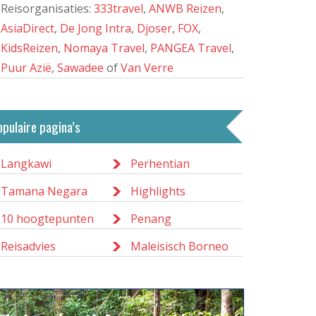
Reisorganisaties:
333travel
,
ANWB Reizen
,
AsiaDirect
,
De Jong Intra
,
Djoser
,
FOX
,
KidsReizen
,
Nomaya Travel
,
PANGEA Travel
,
Puur Azië
,
Sawadee
of
Van Verre
opulaire pagina’s
Langkawi
Perhentian
Tamana Negara
Highlights
10 hoogtepunten
Penang
Reisadvies
Maleisisch Borneo