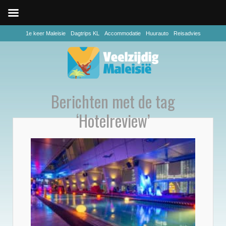
1e keer Maleisie
Dagtrips KL
Accommodatie
Huurauto
Reisadvies
Berichten met de tag
‘Hotelreview’