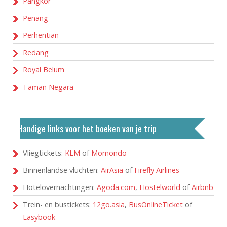
Pangkor
Penang
Perhentian
Redang
Royal Belum
Taman Negara
Handige links voor het boeken van je trip
Vliegtickets:
KLM
of
Momondo
Binnenlandse vluchten:
AirAsia
of
Firefly Airlines
Hotelovernachtingen:
Agoda.com
,
Hostelworld
of
Airbnb
Trein- en bustickets:
12go.asia
,
BusOnlineTicket
of
Easybook