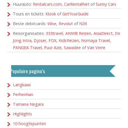
Huurauto:
Rentalcars.com
,
CarRentalNet
of
Sunny Cars
Tours en tickets:
Klook
of
GetYourGuide
Beste debitcards:
Wise
,
Revolut
of
N26
Reisorganisaties:
333travel
,
ANWB Reizen
,
AsiaDirect
,
De
Jong Intra
,
Djoser
,
FOX
,
KidsReizen
,
Nomaya Travel
,
PANGEA Travel
,
Puur Azië
,
Sawadee
of
Van Verre
Populaire pagina’s
Langkawi
Perhentian
Tamana Negara
Highlights
10 hoogtepunten