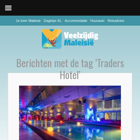
1e keer Maleisie
Dagtrips KL
Accommodatie
Huurauto
Reisadvies
Berichten met de tag ‘Traders
Hotel’