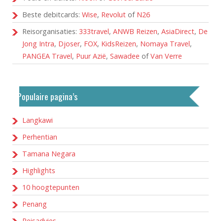
Beste debitcards:
Wise
,
Revolut
of
N26
Reisorganisaties:
333travel
,
ANWB Reizen
,
AsiaDirect
,
De
Jong Intra
,
Djoser
,
FOX
,
KidsReizen
,
Nomaya Travel
,
PANGEA Travel
,
Puur Azië
,
Sawadee
of
Van Verre
Populaire pagina’s
Langkawi
Perhentian
Tamana Negara
Highlights
10 hoogtepunten
Penang
Reisadvies