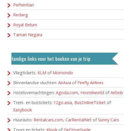
Perhentian
Redang
Royal Belum
Taman Negara
Handige links voor het boeken van je trip
Vliegtickets:
KLM
of
Momondo
Binnenlandse vluchten:
AirAsia
of
Firefly Airlines
Hotelovernachtingen:
Agoda.com
,
Hostelworld
of
Airbnb
Trein- en bustickets:
12go.asia
,
BusOnlineTicket
of
Easybook
Huurauto:
Rentalcars.com
,
CarRentalNet
of
Sunny Cars
Tours en tickets:
Klook
of
GetYourGuide