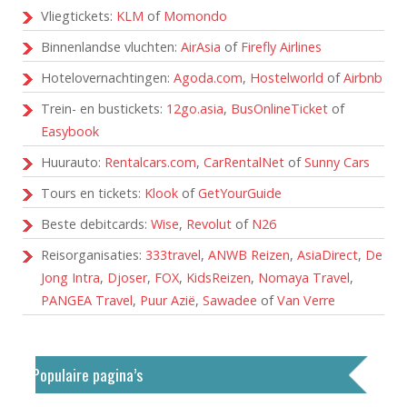
Vliegtickets:
KLM
of
Momondo
Binnenlandse vluchten:
AirAsia
of
Firefly Airlines
Hotelovernachtingen:
Agoda.com
,
Hostelworld
of
Airbnb
Trein- en bustickets:
12go.asia
,
BusOnlineTicket
of
Easybook
Huurauto:
Rentalcars.com
,
CarRentalNet
of
Sunny Cars
Tours en tickets:
Klook
of
GetYourGuide
Beste debitcards:
Wise
,
Revolut
of
N26
Reisorganisaties:
333travel
,
ANWB Reizen
,
AsiaDirect
,
De
Jong Intra
,
Djoser
,
FOX
,
KidsReizen
,
Nomaya Travel
,
PANGEA Travel
,
Puur Azië
,
Sawadee
of
Van Verre
Populaire pagina’s