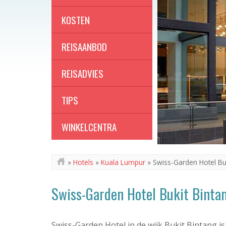
KOSTEN
REISAANBOD
REISADVIES
TIPS
WINKELCENTRA
»
Hotels
»
Kuala Lumpur
»
Swiss-Garden Hotel Bu
Swiss-Garden Hotel Bukit Binta
Swiss-Garden Hotel in de wijk Bukit Bintang i