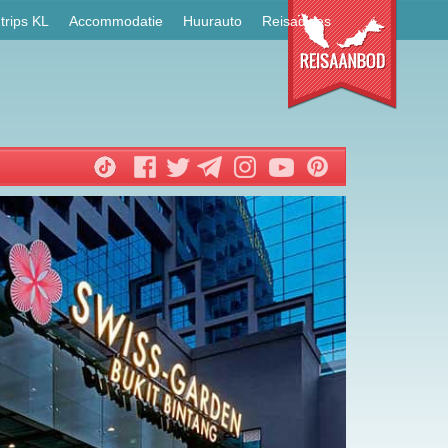
trips KL
Accommodatie
Huurauto
Reisadvies