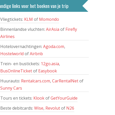
ndige links voor het boeken van je trip
Vliegtickets:
KLM
of
Momondo
Binnenlandse vluchten:
AirAsia
of
Firefly
Airlines
Hotelovernachtingen:
Agoda.com
,
Hostelworld
of
Airbnb
Trein- en bustickets:
12go.asia
,
BusOnlineTicket
of
Easybook
Huurauto:
Rentalcars.com
,
CarRentalNet
of
Sunny Cars
Tours en tickets:
Klook
of
GetYourGuide
Beste debitcards:
Wise
,
Revolut
of
N26