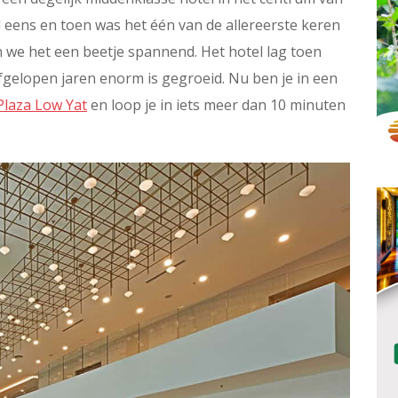
l eens en toen was het één van de allereerste keren
we het een beetje spannend. Het hotel lag toen
fgelopen jaren enorm is gegroeid. Nu ben je in een
Plaza Low Yat
en loop je in iets meer dan 10 minuten