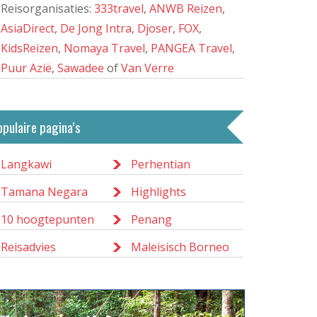
Reisorganisaties:
333travel
,
ANWB Reizen
,
AsiaDirect
,
De Jong Intra
,
Djoser
,
FOX
,
KidsReizen
,
Nomaya Travel
,
PANGEA Travel
,
Puur Azië
,
Sawadee
of
Van Verre
opulaire pagina’s
Langkawi
Perhentian
Tamana Negara
Highlights
10 hoogtepunten
Penang
Reisadvies
Maleisisch Borneo