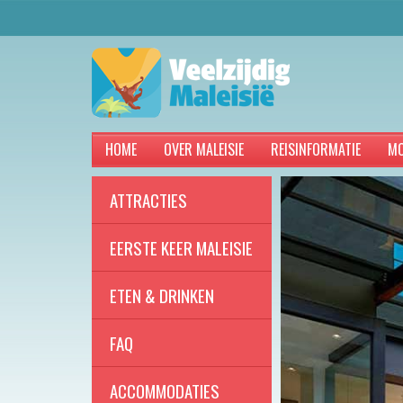
HOME
OVER MALEISIE
REISINFORMATIE
MO
ATTRACTIES
EERSTE KEER MALEISIE
ETEN & DRINKEN
FAQ
ACCOMMODATIES