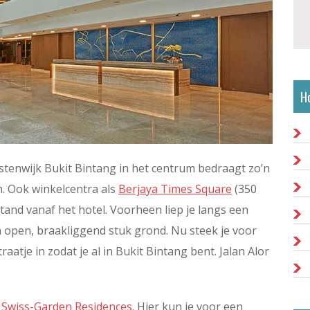
H
istenwijk Bukit Bintang in het centrum bedraagt zo’n
n. Ook winkelcentra als
Berjaya Times Square
(350
tand vanaf het hotel. Voorheen liep je langs een
 open, braakliggend stuk grond. Nu steek je voor
aatje in zodat je al in Bukit Bintang bent. Jalan Alor
e
Swiss-Garden Residences
. Hier kun je voor een