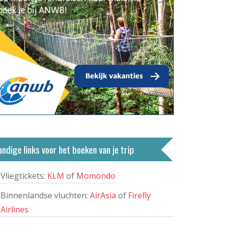
ndige links voor het boeken van je trip
Vliegtickets:
KLM
of
Momondo
Binnenlandse vluchten:
AirAsia
of
Firefly
Airlines