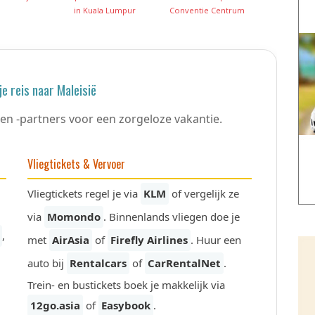
in Kuala Lumpur
Conventie Centrum
je reis naar Maleisië
en -partners voor een zorgeloze vakantie.
Vliegtickets & Vervoer
Vliegtickets regel je via
KLM
of vergelijk ze
via
Momondo
. Binnenlands vliegen doe je
,
met
AirAsia
of
Firefly Airlines
. Huur een
auto bij
Rentalcars
of
CarRentalNet
.
Trein- en bustickets boek je makkelijk via
12go.asia
of
Easybook
.