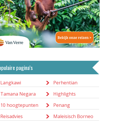
opulaire pagina’s
Langkawi
Perhentian
Tamana Negara
Highlights
10 hoogtepunten
Penang
Reisadvies
Maleisisch Borneo