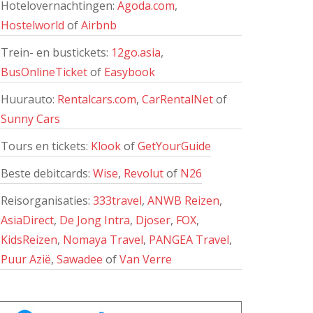
Hotelovernachtingen:
Agoda.com
,
Hostelworld
of
Airbnb
Trein- en bustickets:
12go.asia
,
BusOnlineTicket
of
Easybook
Huurauto:
Rentalcars.com
,
CarRentalNet
of
Sunny Cars
Tours en tickets:
Klook
of
GetYourGuide
Beste debitcards:
Wise
,
Revolut
of
N26
Reisorganisaties:
333travel
,
ANWB Reizen
,
AsiaDirect
,
De Jong Intra
,
Djoser
,
FOX
,
KidsReizen
,
Nomaya Travel
,
PANGEA Travel
,
Puur Azië
,
Sawadee
of
Van Verre