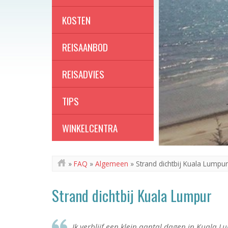
KOSTEN
REISAANBOD
REISADVIES
TIPS
WINKELCENTRA
»
FAQ
»
Algemeen
»
Strand dichtbij Kuala Lumpur
Strand dichtbij Kuala Lumpur
Ik verblijf een klein aantal dagen in Kuala L