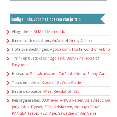
Handige links voor het boeken van je trip
Vliegtickets:
KLM
of
Momondo
Binnenlandse vluchten:
AirAsia
of
Firefly Airlines
Hotelovernachtingen:
Agoda.com
,
Hostelworld
of
Airbnb
Trein- en bustickets:
12go.asia
,
BusOnlineTicket
of
Easybook
Huurauto:
Rentalcars.com
,
CarRentalNet
of
Sunny Cars
Tours en tickets:
Klook
of
GetYourGuide
Beste debitcards:
Wise
,
Revolut
of
N26
Reisorganisaties:
333travel
,
ANWB Reizen
,
AsiaDirect
,
De
Jong Intra
,
Djoser
,
FOX
,
KidsReizen
,
Nomaya Travel
,
PANGEA Travel
,
Puur Azië
,
Sawadee
of
Van Verre