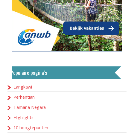
Populaire pagina’s
Langkawi
Perhentian
Tamana Negara
Highlights
10 hoogtepunten