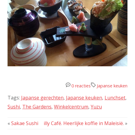
0 reacties
Japanse keuken
Tags:
Japanse gerechten
,
Japanse keuken
,
Lunchset
,
Sushi
,
The Gardens
,
Winkelcentrum
,
Yuzu
«
Sakae Sushi
illy Café. Heerlijke koffie in Maleisië.
»