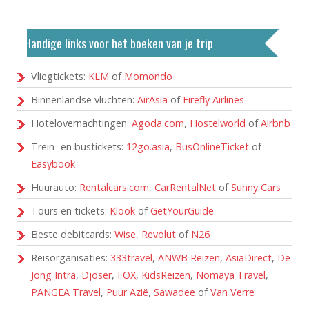
Handige links voor het boeken van je trip
Vliegtickets:
KLM
of
Momondo
Binnenlandse vluchten:
AirAsia
of
Firefly Airlines
Hotelovernachtingen:
Agoda.com
,
Hostelworld
of
Airbnb
Trein- en bustickets:
12go.asia
,
BusOnlineTicket
of
Easybook
Huurauto:
Rentalcars.com
,
CarRentalNet
of
Sunny Cars
Tours en tickets:
Klook
of
GetYourGuide
Beste debitcards:
Wise
,
Revolut
of
N26
Reisorganisaties:
333travel
,
ANWB Reizen
,
AsiaDirect
,
De
Jong Intra
,
Djoser
,
FOX
,
KidsReizen
,
Nomaya Travel
,
PANGEA Travel
,
Puur Azië
,
Sawadee
of
Van Verre