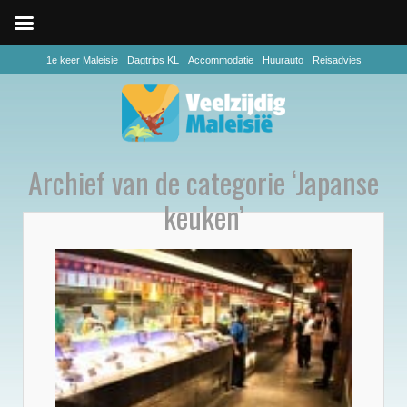
1e keer Maleisie
Dagtrips KL
Accommodatie
Huurauto
Reisadvies
Archief van de categorie ‘Japanse
keuken’