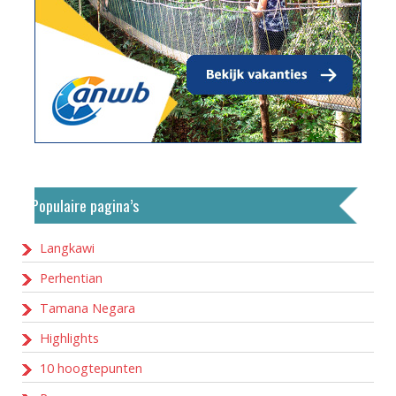
Populaire pagina’s
Langkawi
Perhentian
Tamana Negara
Highlights
10 hoogtepunten