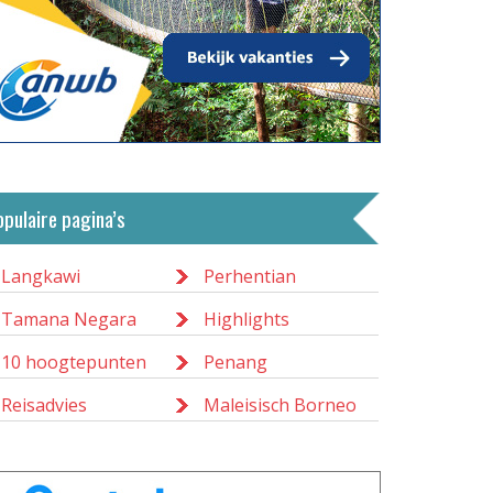
opulaire pagina’s
Langkawi
Perhentian
Tamana Negara
Highlights
10 hoogtepunten
Penang
Reisadvies
Maleisisch Borneo