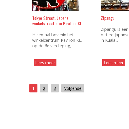
Tokyo Street. Japans
Zipangu
winkelstraatje in Pavilion KL.
Zipangu is één
Helemaal bovenin het
betere Japanse
winkelcentrum Pavilion KL,
in Kuala...
op de 6e verdieping,...
Lees meer
Lees meer
1
2
3
Volgende