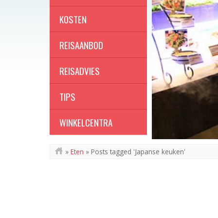
KOSTEN
REISAANBOD
REISADVIES
TIPS
WINKELCENTRA
»
Eten
»
Posts tagged 'Japanse keuken'