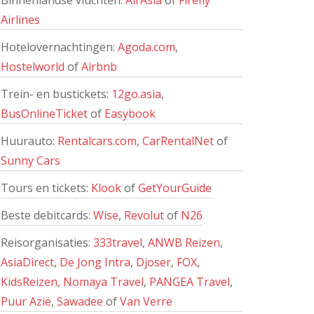
Binnenlandse vluchten:
AirAsia
of
Firefly
Airlines
Hotelovernachtingen:
Agoda.com
,
Hostelworld
of
Airbnb
Trein- en bustickets:
12go.asia
,
BusOnlineTicket
of
Easybook
Huurauto:
Rentalcars.com
,
CarRentalNet
of
Sunny Cars
Tours en tickets:
Klook
of
GetYourGuide
Beste debitcards:
Wise
,
Revolut
of
N26
Reisorganisaties:
333travel
,
ANWB Reizen
,
AsiaDirect
,
De Jong Intra
,
Djoser
,
FOX
,
KidsReizen
,
Nomaya Travel
,
PANGEA Travel
,
Puur Azië
,
Sawadee
of
Van Verre