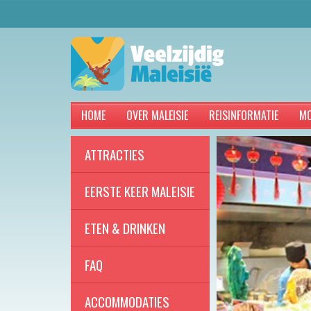
HOME
OVER MALEISIE
REISINFORMATIE
MO
ATTRACTIES
EERSTE KEER MALEISIE
ETEN & DRINKEN
FAQ
ACCOMMODATIES