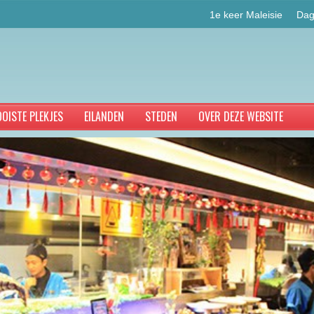
1e keer Maleisie
Dag
OISTE PLEKJES
EILANDEN
STEDEN
OVER DEZE WEBSITE