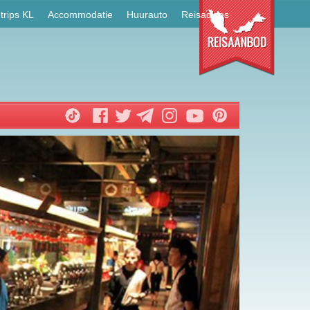
trips KL
Accommodatie
Huurauto
Reisadvies