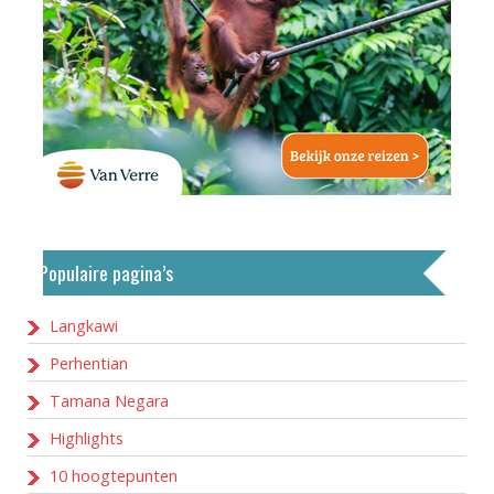
Populaire pagina’s
Langkawi
Perhentian
Tamana Negara
Highlights
10 hoogtepunten