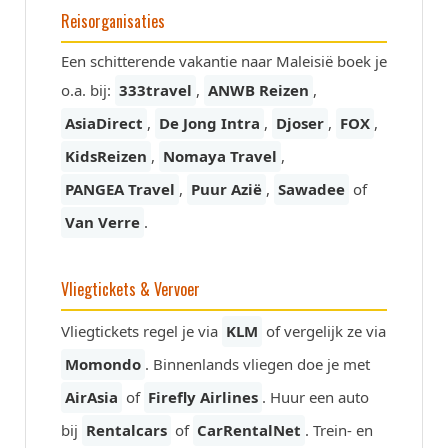
Reisorganisaties
Een schitterende vakantie naar Maleisië boek je
o.a. bij:
333travel
,
ANWB Reizen
,
AsiaDirect
,
De Jong Intra
,
Djoser
,
FOX
,
KidsReizen
,
Nomaya Travel
,
PANGEA Travel
,
Puur Azië
,
Sawadee
of
Van Verre
.
Vliegtickets & Vervoer
Vliegtickets regel je via
KLM
of vergelijk ze via
Momondo
. Binnenlands vliegen doe je met
AirAsia
of
Firefly Airlines
. Huur een auto
bij
Rentalcars
of
CarRentalNet
. Trein- en