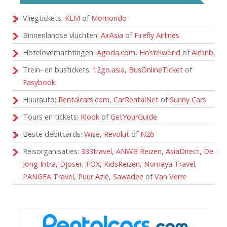
Vliegtickets:
KLM
of
Momondo
Binnenlandse vluchten:
AirAsia
of
Firefly Airlines
Hotelovernachtingen:
Agoda.com
,
Hostelworld
of
Airbnb
Trein- en bustickets:
12go.asia
,
BusOnlineTicket
of
Easybook
Huurauto:
Rentalcars.com
,
CarRentalNet
of
Sunny Cars
Tours en tickets:
Klook
of
GetYourGuide
Beste debitcards:
Wise
,
Revolut
of
N26
Reisorganisaties:
333travel
,
ANWB Reizen
,
AsiaDirect
,
De
Jong Intra
,
Djoser
,
FOX
,
KidsReizen
,
Nomaya Travel
,
PANGEA Travel
,
Puur Azië
,
Sawadee
of
Van Verre