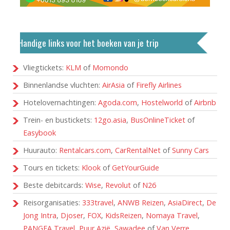
Handige links voor het boeken van je trip
Vliegtickets:
KLM
of
Momondo
Binnenlandse vluchten:
AirAsia
of
Firefly Airlines
Hotelovernachtingen:
Agoda.com
,
Hostelworld
of
Airbnb
Trein- en bustickets:
12go.asia
,
BusOnlineTicket
of
Easybook
Huurauto:
Rentalcars.com
,
CarRentalNet
of
Sunny Cars
Tours en tickets:
Klook
of
GetYourGuide
Beste debitcards:
Wise
,
Revolut
of
N26
Reisorganisaties:
333travel
,
ANWB Reizen
,
AsiaDirect
,
De
Jong Intra
,
Djoser
,
FOX
,
KidsReizen
,
Nomaya Travel
,
PANGEA Travel
,
Puur Azië
,
Sawadee
of
Van Verre