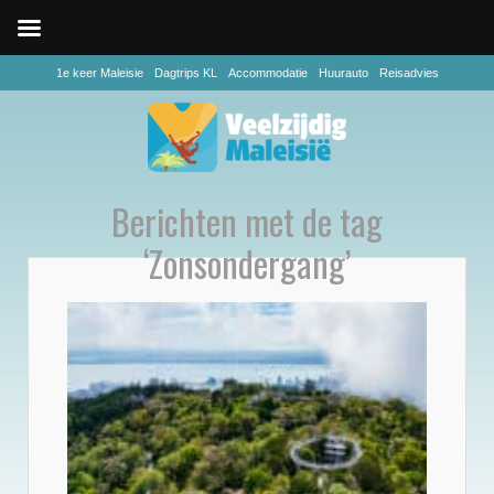
1e keer Maleisie
Dagtrips KL
Accommodatie
Huurauto
Reisadvies
Berichten met de tag
‘Zonsondergang’