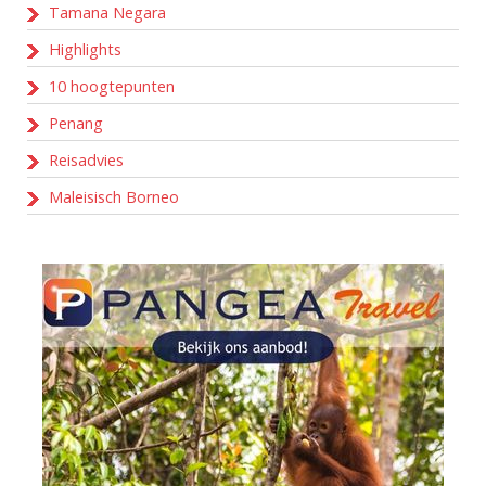
Tamana Negara
Highlights
10 hoogtepunten
Penang
Reisadvies
Maleisisch Borneo