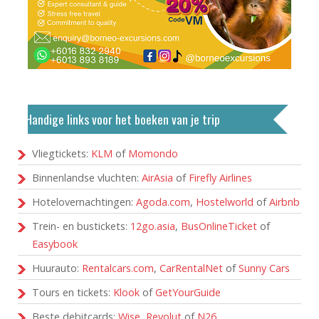
Handige links voor het boeken van je trip
Vliegtickets:
KLM
of
Momondo
Binnenlandse vluchten:
AirAsia
of
Firefly Airlines
Hotelovernachtingen:
Agoda.com
,
Hostelworld
of
Airbnb
Trein- en bustickets:
12go.asia
,
BusOnlineTicket
of
Easybook
Huurauto:
Rentalcars.com
,
CarRentalNet
of
Sunny Cars
Tours en tickets:
Klook
of
GetYourGuide
Beste debitcards:
Wise
,
Revolut
of
N26