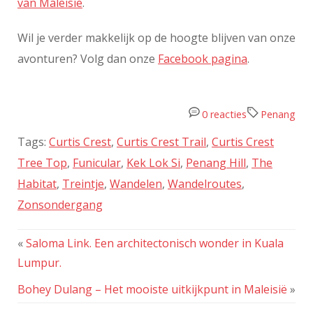
van Maleisië
.
Wil je verder makkelijk op de hoogte blijven van onze
avonturen? Volg dan onze
Facebook pagina
.
0 reacties
Penang
Tags:
Curtis Crest
,
Curtis Crest Trail
,
Curtis Crest
Tree Top
,
Funicular
,
Kek Lok Si
,
Penang Hill
,
The
Habitat
,
Treintje
,
Wandelen
,
Wandelroutes
,
Zonsondergang
«
Saloma Link. Een architectonisch wonder in Kuala
Lumpur.
Bohey Dulang – Het mooiste uitkijkpunt in Maleisië
»