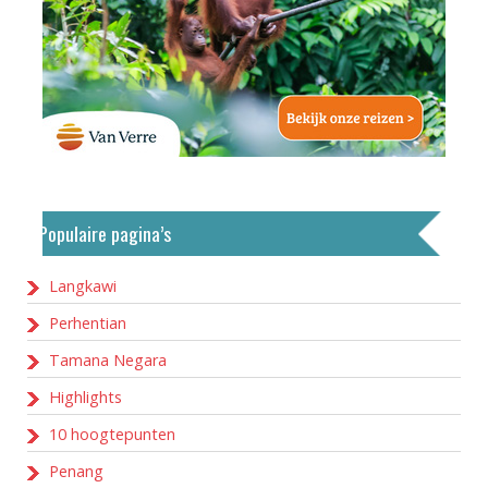
Populaire pagina’s
Langkawi
Perhentian
Tamana Negara
Highlights
10 hoogtepunten
Penang