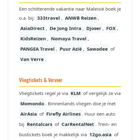
Een schitterende vakantie naar Maleisië boek je
o.a. bij:
333travel
,
ANWB Reizen
,
AsiaDirect
,
De Jong Intra
,
Djoser
,
FOX
,
KidsReizen
,
Nomaya Travel
,
PANGEA Travel
,
Puur Azië
,
Sawadee
of
Van Verre
.
Vliegtickets & Vervoer
Vliegtickets regel je via
KLM
of vergelijk ze via
Momondo
. Binnenlands vliegen doe je met
AirAsia
of
Firefly Airlines
. Huur een auto
bij
Rentalcars
of
CarRentalNet
. Trein- en
bustickets boek je makkelijk via
12go.asia
of