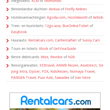
Vliegtickets:
KLM
of
Momondo
Binnenlandse vluchten:
AirAsia
of
Firefly Airlines
Hotelovernachtingen:
Agoda.com
,
Hostelworld
of
Airbnb
Trein- en bustickets:
12go.asia
,
BusOnlineTicket
of
Easybook
Huurauto:
Rentalcars.com
,
CarRentalNet
of
Sunny Cars
Tours en tickets:
Klook
of
GetYourGuide
Beste debitcards:
Wise
,
Revolut
of
N26
Reisorganisaties:
333travel
,
ANWB Reizen
,
AsiaDirect
,
De
Jong Intra
,
Djoser
,
FOX
,
KidsReizen
,
Nomaya Travel
,
PANGEA Travel
,
Puur Azië
,
Sawadee
of
Van Verre