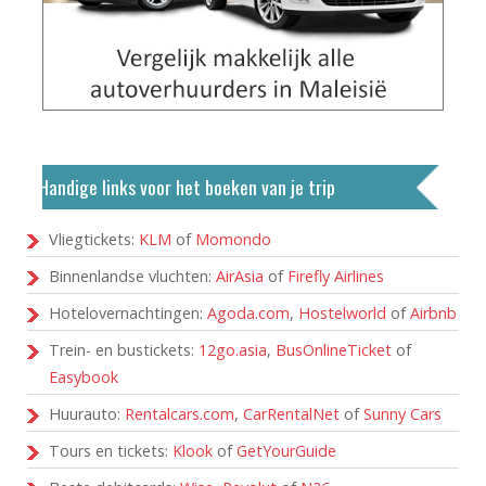
Handige links voor het boeken van je trip
Vliegtickets:
KLM
of
Momondo
Binnenlandse vluchten:
AirAsia
of
Firefly Airlines
Hotelovernachtingen:
Agoda.com
,
Hostelworld
of
Airbnb
Trein- en bustickets:
12go.asia
,
BusOnlineTicket
of
Easybook
Huurauto:
Rentalcars.com
,
CarRentalNet
of
Sunny Cars
Tours en tickets:
Klook
of
GetYourGuide