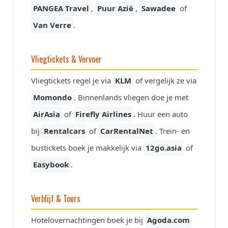
PANGEA Travel
,
Puur Azië
,
Sawadee
of
Van Verre
.
Vliegtickets & Vervoer
Vliegtickets regel je via
KLM
of vergelijk ze via
Momondo
. Binnenlands vliegen doe je met
AirAsia
of
Firefly Airlines
. Huur een auto
bij
Rentalcars
of
CarRentalNet
. Trein- en
bustickets boek je makkelijk via
12go.asia
of
Easybook
.
Verblijf & Tours
Hotelovernachtingen boek je bij
Agoda.com