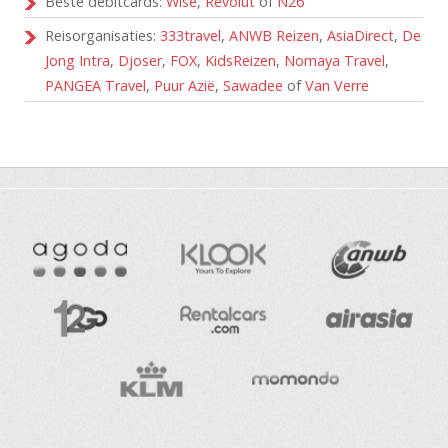
Beste debitcards:
Wise
,
Revolut
of
N26
Reisorganisaties:
333travel
,
ANWB Reizen
,
AsiaDirect
,
De
Jong Intra
,
Djoser
,
FOX
,
KidsReizen
,
Nomaya Travel
,
PANGEA Travel
,
Puur Azië
,
Sawadee
of
Van Verre