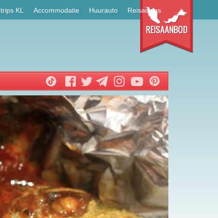
trips KL
Accommodatie
Huurauto
Reisadvies