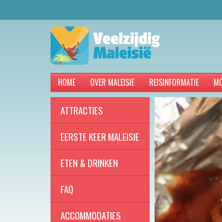
HOME
OVER MALEISIE
REISINFORMATIE
MO
ATTRACTIES
EERSTE KEER MALEISIE
ETEN & DRINKEN
FAQ
ACCOMMODATIES