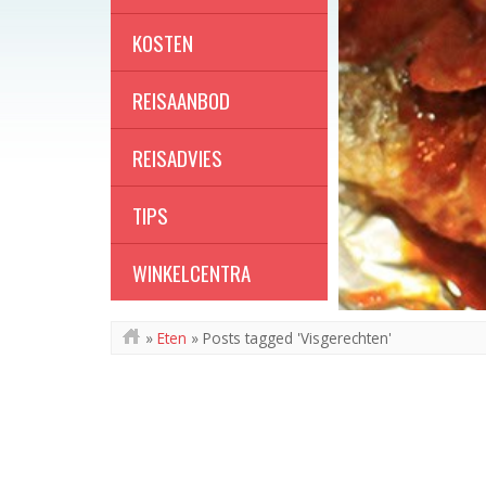
KOSTEN
REISAANBOD
REISADVIES
TIPS
WINKELCENTRA
»
Eten
»
Posts tagged 'Visgerechten'