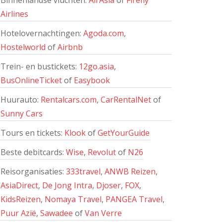
Binnenlandse vluchten:
AirAsia
of
Firefly
Airlines
Hotelovernachtingen:
Agoda.com
,
Hostelworld
of
Airbnb
Trein- en bustickets:
12go.asia
,
BusOnlineTicket
of
Easybook
Huurauto:
Rentalcars.com
,
CarRentalNet
of
Sunny Cars
Tours en tickets:
Klook
of
GetYourGuide
Beste debitcards:
Wise
,
Revolut
of
N26
Reisorganisaties:
333travel
,
ANWB Reizen
,
AsiaDirect
,
De Jong Intra
,
Djoser
,
FOX
,
KidsReizen
,
Nomaya Travel
,
PANGEA Travel
,
Puur Azië
,
Sawadee
of
Van Verre