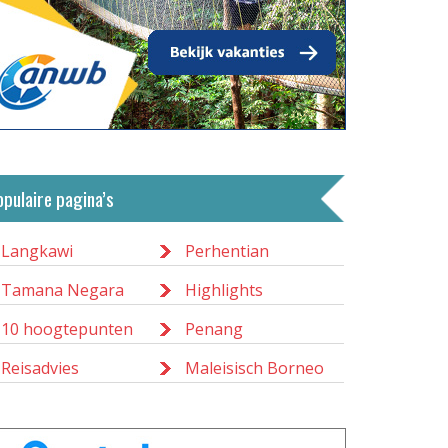
opulaire pagina’s
Langkawi
Perhentian
Tamana Negara
Highlights
10 hoogtepunten
Penang
Reisadvies
Maleisisch Borneo