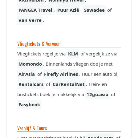
PANGEA Travel
,
Puur Azië
,
Sawadee
of
Van Verre
.
Vliegtickets & Vervoer
Vliegtickets regel je via
KLM
of vergelijk ze via
Momondo
. Binnenlands vliegen doe je met
AirAsia
of
Firefly Airlines
. Huur een auto bij
Rentalcars
of
CarRentalNet
. Trein- en
bustickets boek je makkelijk via
12go.asia
of
Easybook
.
Verblijf & Tours
Hotelovernachtingen boek je bij
Agoda.com
of