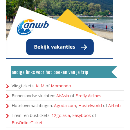
Handige links voor het boeken van je trip
Vliegtickets:
KLM
of
Momondo
Binnenlandse vluchten:
AirAsia
of
Firefly Airlines
Hotelovernachtingen:
Agoda.com
,
Hostelworld
of
Airbnb
Trein- en bustickets:
12go.asia
,
Easybook
of
BusOnlineTicket