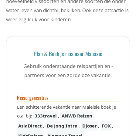
hoeveelheid vissoorten en andere soorten die onder
water leven van dichtbij bekijken. Ook deze attractie is
weer erg leuk voor kinderen.
Plan & Boek je reis naar Maleisië
Gebruik onderstaande reispartijen en -
partners voor een zorgeloze vakantie.
Reisorganisaties
Een schitterende vakantie naar Maleisië boek je
o.a. bij:
333travel
,
ANWB Reizen
,
AsiaDirect
,
De Jong Intra
,
Djoser
,
FOX
,
KidsReizen
,
Nomaya Travel
,