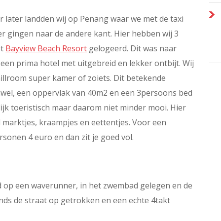
ur later landden wij op Penang waar we met de taxi
er gingen naar de andere kant. Hier hebben wij 3
et
Bayview Beach Resort
gelogeerd. Dit was naar
en prima hotel met uitgebreid en lekker ontbijt. Wij
illroom super kamer of zoiets. Dit betekende
 jawel, een oppervlak van 40m2 en een 3persoons bed
lijk toeristisch maar daarom niet minder mooi. Hier
l marktjes, kraampjes en eettentjes. Voor een
ersonen 4 euro en dan zit je goed vol.
rd op een waverunner, in het zwembad gelegen en de
nds de straat op getrokken en een echte 4takt