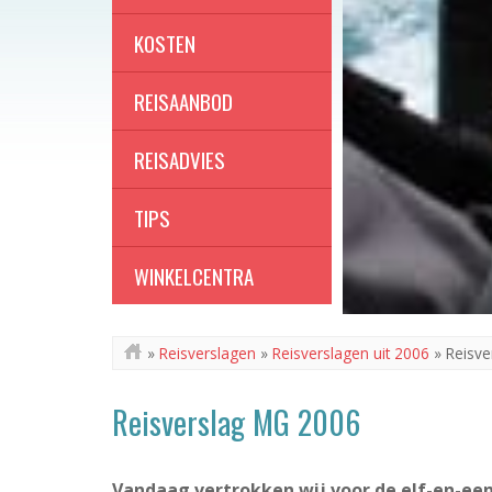
KOSTEN
REISAANBOD
REISADVIES
TIPS
WINKELCENTRA
»
Reisverslagen
»
Reisverslagen uit 2006
»
Reisve
Reisverslag MG 2006
Vandaag vertrokken wij voor de elf-en-een