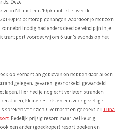
ands. Deze
ar ze in NL met een 10pk motortje over de
r 2x140pk’s achterop gehangen waardoor je met zo’n
 zonnebril nodig had anders deed de wind pijn in je
t transport voordat wij om 6 uur ’s avonds op het
.
week op Perhentian gebleven en hebben daar alleen
strand gelegen, gevaren, gesnorkeld, gewandeld,
slapen. Hier had je nog echt verlaten stranden,
neratoren, kleine resorts en een zeer gezellige
o’s spreken voor zich. Overnacht en geboekt bij
Tuna
sort
. Redelijk prijzig resort, maar wel keurig
nt ook een ander (goedkoper) resort boeken en