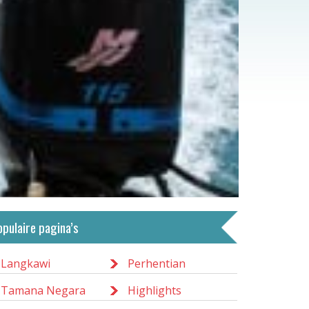
opulaire pagina’s
Langkawi
Perhentian
Tamana Negara
Highlights