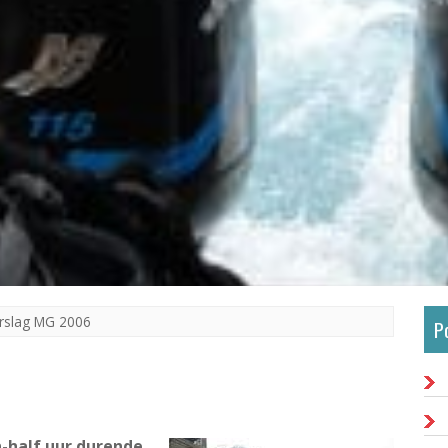
rslag MG 2006
P
-half uur durende