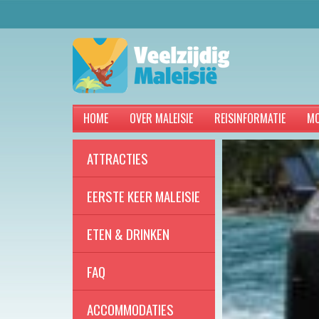
HOME
OVER MALEISIE
REISINFORMATIE
MO
ATTRACTIES
EERSTE KEER MALEISIE
ETEN & DRINKEN
FAQ
ACCOMMODATIES