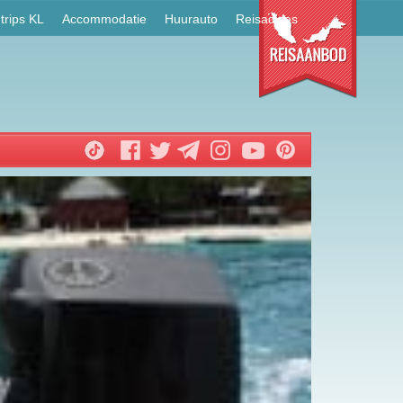
trips KL
Accommodatie
Huurauto
Reisadvies