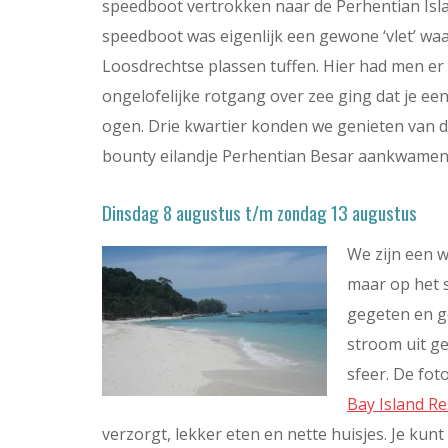
speedboot vertrokken naar de Perhentian Isl
speedboot was eigenlijk een gewone ‘vlet’ wa
Loosdrechtse plassen tuffen. Hier had men e
ongelofelijke rotgang over zee ging dat je een
ogen. Drie kwartier konden we genieten van di
bounty eilandje Perhentian Besar aankwamen
Dinsdag 8 augustus t/m zondag 13 augustus
We zijn een 
maar op het 
gegeten en ge
stroom uit ge
sfeer. De fot
Bay Island Re
verzorgt, lekker eten en nette huisjes. Je ku