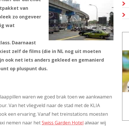
rtpakket van
 bleek zo ongeveer
ig wat
lass. Daarnaast
est zelf de films (die in NL nog uit moeten
jn ook net iets anders gekleed en gemanierd
punt op pluspunt dus.
laappillen waren we goed brak toen we aankwamen
ur. Van het vliegveld naar de stad met de KLIA
ook een ervaring. Vanaf het treinstations moesten
axi nemen naar het
Swiss Garden Hotel
alwaar wij