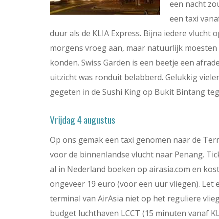
een nacht zou
een taxi vanaf
duur als de KLIA Express. Bijna iedere vlucht
morgens vroeg aan, maar natuurlijk moesten w
konden. Swiss Garden is een beetje een afrader
uitzicht was ronduit belabberd. Gelukkig viele
gegeten in de Sushi King op Bukit Bintang te
Vrijdag 4 augustus
Op ons gemak een taxi genomen naar de Term
voor de binnenlandse vlucht naar Penang. Tic
al in Nederland boeken op airasia.com en kost
ongeveer 19 euro (voor een uur vliegen). Let 
terminal van AirAsia niet op het reguliere vlieg
budget luchthaven LCCT (15 minuten vanaf KLI