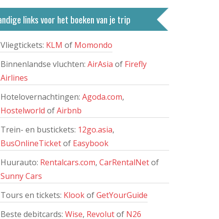
ndige links voor het boeken van je trip
Vliegtickets:
KLM
of
Momondo
Binnenlandse vluchten:
AirAsia
of
Firefly
Airlines
Hotelovernachtingen:
Agoda.com
,
Hostelworld
of
Airbnb
Trein- en bustickets:
12go.asia
,
BusOnlineTicket
of
Easybook
Huurauto:
Rentalcars.com
,
CarRentalNet
of
Sunny Cars
Tours en tickets:
Klook
of
GetYourGuide
Beste debitcards:
Wise
,
Revolut
of
N26