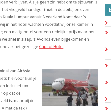
den verblijven. Als je geen zin hebt om te sjouwen is
Ha
 het vliegveld handiger (niet in de spits) en even
 op Kuala Lumpur vanuit Nederland komt daar ’s
ij in het hotel wachten voordat wij onze kamer in
; een matig hotel voor een redelijke prijs maar het
n we snel in slaap. ’s Avonds even bijgekomen en
genover het gezellige
Capitol Hotel
.
inal van AirAsia
kets hiervoor kun je
en inclusief tax
er op dat de
veld is, maar bij de
A met de taxi).