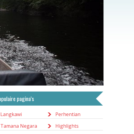
opulaire pagina’s
Langkawi
Perhentian
Tamana Negara
Highlights