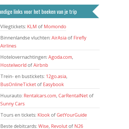
ndige links voor het boeken van je trip
Vliegtickets:
KLM
of
Momondo
Binnenlandse vluchten:
AirAsia
of
Firefly
Airlines
Hotelovernachtingen:
Agoda.com
,
Hostelworld
of
Airbnb
Trein- en bustickets:
12go.asia
,
BusOnlineTicket
of
Easybook
Huurauto:
Rentalcars.com
,
CarRentalNet
of
Sunny Cars
Tours en tickets:
Klook
of
GetYourGuide
Beste debitcards:
Wise
,
Revolut
of
N26