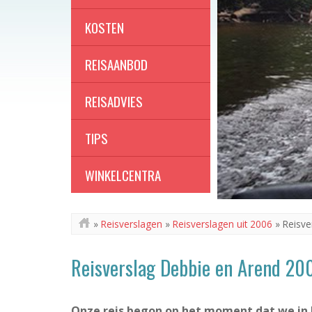
KOSTEN
REISAANBOD
REISADVIES
TIPS
WINKELCENTRA
»
Reisverslagen
»
Reisverslagen uit 2006
»
Reisve
Reisverslag Debbie en Arend 20
Onze reis begon op het moment dat we in 