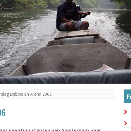
rslag Debbie en Arend 2006
P
06
het vliegtuig stapten van Amsterdam naar