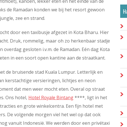
ntmoet), kanoën, lekker eten en het einde van de
danks de Ramadan konden we bij het resort gewoon
Ha
jungle, zee en strand.
cht door een taxibusje afgezet in Kota Bharu. Hier
cht. Druk, rommelig, maar oh zo herkenbaar stadje
en overdag gesloten i.v.m. de Ramadan. Eén dag Kota
ten in een soort open kantine aan de straatkant.
et de bruisende stad Kuala Lumpur. Letterlijk en
an kerstachtige versieringen, lichtjes en neon
ment dat men weer mocht eten. Overal op straat
s. Ons hotel,
Hotel Royale Bintang
****, ligt in het
racties en grote winkelcentra. Een fijn hotel met
rs. De volgende morgen viel het wel op dat ook
og vanuit Indonesië. We werden door een privétaxi