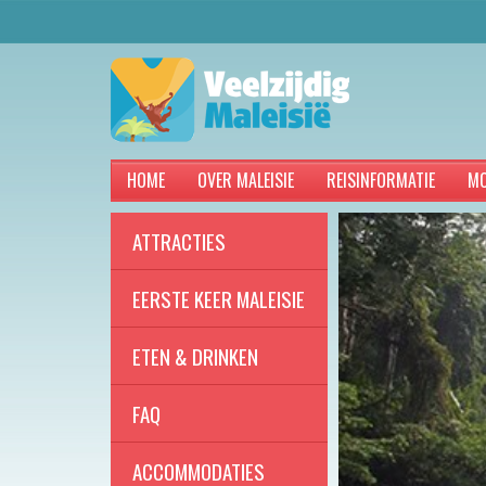
HOME
OVER MALEISIE
REISINFORMATIE
MO
ATTRACTIES
EERSTE KEER MALEISIE
ETEN & DRINKEN
FAQ
ACCOMMODATIES