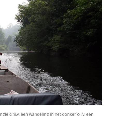
le d.m.v. een wandeling in het donker o.l.v. een