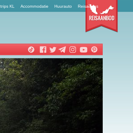
trips KL
Accommodatie
Huurauto
Reisadvies