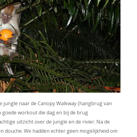
de jungle naar de Canopy Walkway (hangbrug van
 goede workout die dag en bij de brug
ige uitzicht over de jungle en de rivier. Na de
een douche. We hadden echter geen mogelijkheid om