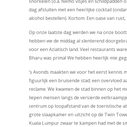
snorkelen (o.a. Nemo visjes en schildpadden o
dag afsluiten met een heerlijke cocktail (on
alcohol bestellen). Kortom: Een oase van rust, 
Op onze laatste dag werden we na onze bootto
hebben we de middag al slenterend doorgebra
voor een Aziatisch land. Veel restaurants war
Bharu was prima! We hebben heerlijk mie gege
’s Avonds maakten we voor het eerst kennis m
figuurlijk een bruisende stad; een overvloed a
reclame. We kwamen de stad binnen op het mo
liepen mensen langs de versierde eetkraampje
centrum op loopafstand van de toeristische att
grote slaapkamer en uitzicht op de Twin Towe
Kuala Lumpur zwaar te kampen had met de sm