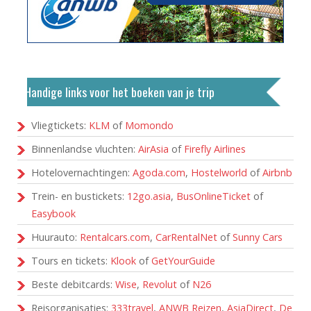
Handige links voor het boeken van je trip
Vliegtickets:
KLM
of
Momondo
Binnenlandse vluchten:
AirAsia
of
Firefly Airlines
Hotelovernachtingen:
Agoda.com
,
Hostelworld
of
Airbnb
Trein- en bustickets:
12go.asia
,
BusOnlineTicket
of
Easybook
Huurauto:
Rentalcars.com
,
CarRentalNet
of
Sunny Cars
Tours en tickets:
Klook
of
GetYourGuide
Beste debitcards:
Wise
,
Revolut
of
N26
Reisorganisaties:
333travel
,
ANWB Reizen
,
AsiaDirect
,
De