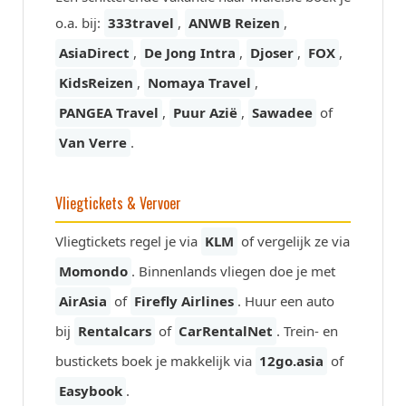
o.a. bij:
333travel
,
ANWB Reizen
,
AsiaDirect
,
De Jong Intra
,
Djoser
,
FOX
,
KidsReizen
,
Nomaya Travel
,
PANGEA Travel
,
Puur Azië
,
Sawadee
of
Van Verre
.
Vliegtickets & Vervoer
Vliegtickets regel je via
KLM
of vergelijk ze via
Momondo
. Binnenlands vliegen doe je met
AirAsia
of
Firefly Airlines
. Huur een auto
bij
Rentalcars
of
CarRentalNet
. Trein- en
bustickets boek je makkelijk via
12go.asia
of
Easybook
.