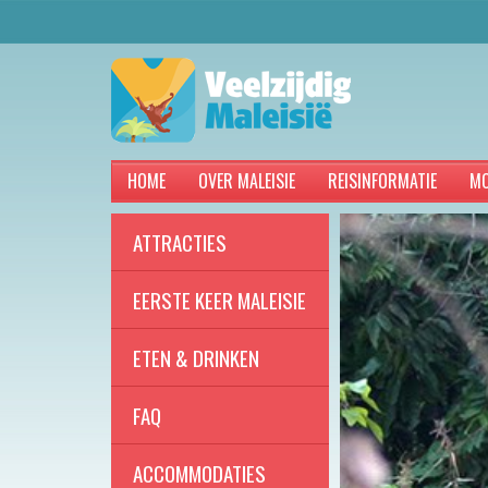
HOME
OVER MALEISIE
REISINFORMATIE
MO
ATTRACTIES
EERSTE KEER MALEISIE
ETEN & DRINKEN
FAQ
ACCOMMODATIES