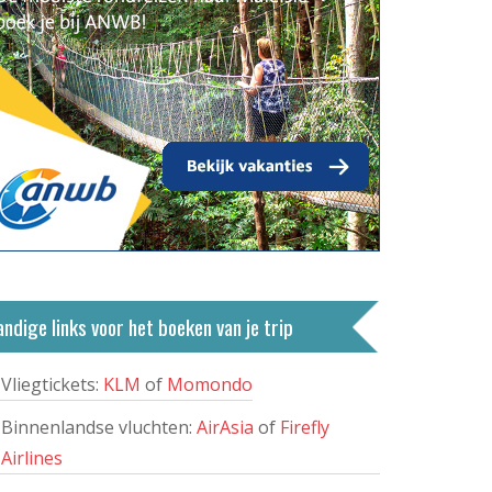
ndige links voor het boeken van je trip
Vliegtickets:
KLM
of
Momondo
Binnenlandse vluchten:
AirAsia
of
Firefly
Airlines