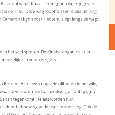
r Resort al vanaf Kuala Terengganu weergegeven.
t is de T156. Deze weg loopt tussen Kuala Berang
Cameron Highlands). Het tehuis ligt langs de weg;
en in het wild spotten. De Kinabatangan rivier en
egankelijk zijn voor reizigers.
p Borneo. Hier leven nog vele olifanten in het wild,
 zwaar te verduren. De Borneodwergolifant (pygmy
 op Sabah tegenkomt. Helaas worden hun
ijds door bebouwing anderzijds ontbossing. Ook de
in. Op Discovery Channel wordt zo nu en dan een