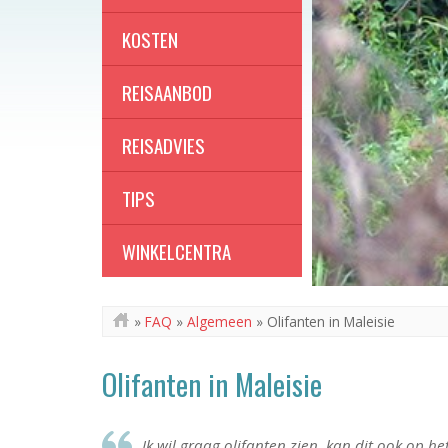
KOSTEN
REISAANBOD
REISADVIES
TIPS
WINKELCENTRA
»
FAQ
»
Algemeen
»
Olifanten in Maleisie
Olifanten in Maleisie
Ik wil graag olifanten zien, kan dit ook op he