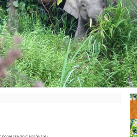
t schiereiland Maleisie?