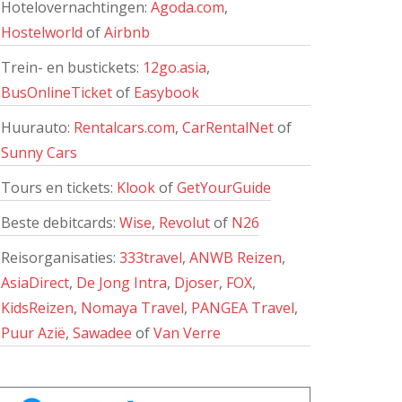
Hotelovernachtingen:
Agoda.com
,
Hostelworld
of
Airbnb
Trein- en bustickets:
12go.asia
,
BusOnlineTicket
of
Easybook
Huurauto:
Rentalcars.com
,
CarRentalNet
of
Sunny Cars
Tours en tickets:
Klook
of
GetYourGuide
Beste debitcards:
Wise
,
Revolut
of
N26
Reisorganisaties:
333travel
,
ANWB Reizen
,
AsiaDirect
,
De Jong Intra
,
Djoser
,
FOX
,
KidsReizen
,
Nomaya Travel
,
PANGEA Travel
,
Puur Azië
,
Sawadee
of
Van Verre