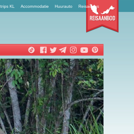
trips KL
Accommodatie
Huurauto
Reisadvies