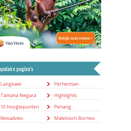
opulaire pagina’s
Langkawi
Perhentian
Tamana Negara
Highlights
10 hoogtepunten
Penang
Reisadvies
Maleisisch Borneo