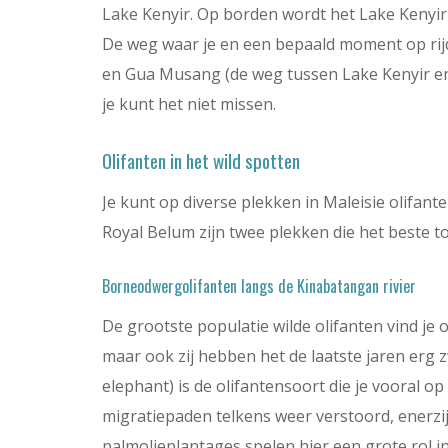
Lake Kenyir. Op borden wordt het Lake Kenyi
De weg waar je en een bepaald moment op rijd
en Gua Musang (de weg tussen Lake Kenyir en 
je kunt het niet missen.
Olifanten in het wild spotten
Je kunt op diverse plekken in Maleisie olifant
Royal Belum zijn twee plekken die het beste to
Borneodwergolifanten langs de Kinabatangan rivier
De grootste populatie wilde olifanten vind je o
maar ook zij hebben het de laatste jaren erg
elephant) is de olifantensoort die je vooral
migratiepaden telkens weer verstoord, enerz
palmolieplantages spelen hier een grote rol 