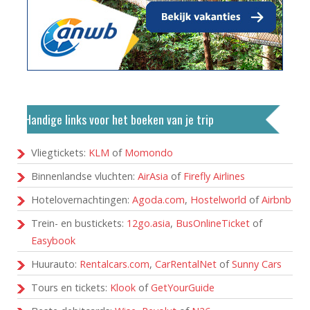
Handige links voor het boeken van je trip
Vliegtickets:
KLM
of
Momondo
Binnenlandse vluchten:
AirAsia
of
Firefly Airlines
Hotelovernachtingen:
Agoda.com
,
Hostelworld
of
Airbnb
Trein- en bustickets:
12go.asia
,
BusOnlineTicket
of
Easybook
Huurauto:
Rentalcars.com
,
CarRentalNet
of
Sunny Cars
Tours en tickets:
Klook
of
GetYourGuide