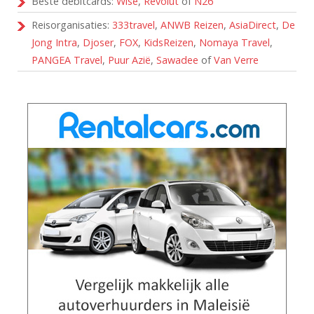
Beste debitcards:
Wise
,
Revolut
of
N26
Reisorganisaties:
333travel
,
ANWB Reizen
,
AsiaDirect
,
De
Jong Intra
,
Djoser
,
FOX
,
KidsReizen
,
Nomaya Travel
,
PANGEA Travel
,
Puur Azië
,
Sawadee
of
Van Verre