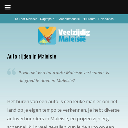
1e keer Maleisie
Dagtrips KL
Accommodatie
Huurauto
Reisadvies
Auto rijden in Maleisie
Ik wil met een huurauto Maleisie verkennen. Is
dit goed te doen in Maleisie?
Het huren van een auto is een leuke manier om het
land op je eigen tempo te verkennen. Je hebt diverse
autoverhuurders in Maleisie, en prijzen zijn erg
schappelijk. In veel gevallen kun je de auto op een