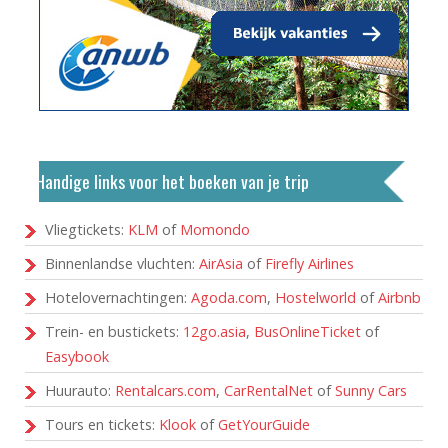
Handige links voor het boeken van je trip
Vliegtickets:
KLM
of
Momondo
Binnenlandse vluchten:
AirAsia
of
Firefly Airlines
Hotelovernachtingen:
Agoda.com
,
Hostelworld
of
Airbnb
Trein- en bustickets:
12go.asia
,
BusOnlineTicket
of
Easybook
Huurauto:
Rentalcars.com
,
CarRentalNet
of
Sunny Cars
Tours en tickets:
Klook
of
GetYourGuide