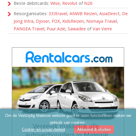
Beste debitcards:
Wise
,
Revolut
of
N26
Reisorganisaties:
333travel
,
ANWB Reizen
,
AsiaDirect
,
De
Jong Intra
,
Djoser
,
FOX
,
KidsReizen
,
Nomaya Travel
,
PANGEA Travel
,
Puur Azië
,
Sawadee
of
Van Verre
Om de Veelzijdig Maleisie website goed te laten functioneren maken we
gebruik van cookies.
Cookie- en privacybeleid
Akkoord & sluiten