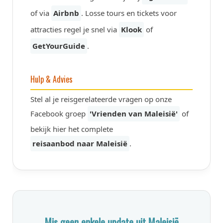
of via
Airbnb
. Losse tours en tickets voor
attracties regel je snel via
Klook
of
GetYourGuide
.
Hulp & Advies
Stel al je reisgerelateerde vragen op onze
Facebook groep
'Vrienden van Maleisië'
of
bekijk hier het complete
reisaanbod naar Maleisië
.
Mis geen enkele update uit Maleisië