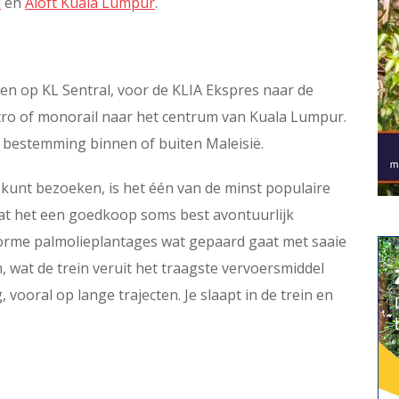
l
en
Aloft Kuala Lumpur
.
n op KL Sentral, voor de KLIA Ekspres naar de
tro of monorail naar het centrum van Kuala Lumpur.
e bestemming binnen of buiten Maleisië.
kunt bezoeken, is het één van de minst populaire
at het een goedkoop soms best avontuurlijk
enorme palmolieplantages wat gepaard gaat met saaie
on, wat de trein veruit het traagste vervoersmiddel
vooral op lange trajecten. Je slaapt in de trein en