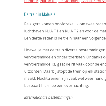
Lumpur
,
Hilton KL
,
Le Meridien
,
Ascott Sentra
De trein in Maleisië
Reizigers komen hoofdzakelijk om twee redene
luchthaven KLIA T1 en KLIA T2 en voor de me
Een derde reden is de trein naar een volgend
Hoewel je met de trein diverse bestemmingen 
vervoersmiddelen onder toeristen. Ondanks d
vervoersmiddel is, gaat de rit vaak door de 
uitzichten. Daarbij stopt de trein op elk stati
maakt. Nachttreinen zijn vaak wel weer handig, 
bespaart hiermee een overnachting.
Internationale bestemmingen