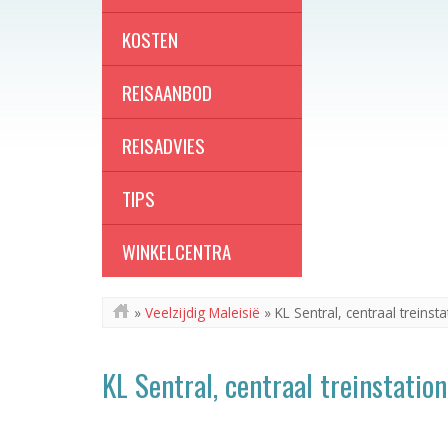
KOSTEN
REISAANBOD
REISADVIES
TIPS
WINKELCENTRA
»
Veelzijdig Maleisië
»
KL Sentral, centraal treins
KL Sentral, centraal treinstati