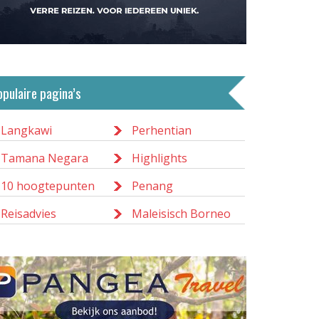
opulaire pagina’s
Langkawi
Perhentian
Tamana Negara
Highlights
10 hoogtepunten
Penang
Reisadvies
Maleisisch Borneo