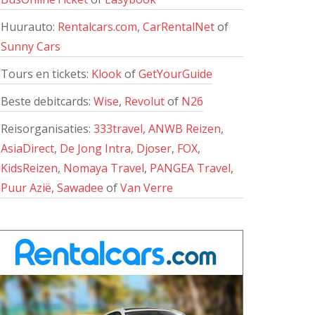
Huurauto:
Rentalcars.com
,
CarRentalNet
of
Sunny Cars
Tours en tickets:
Klook
of
GetYourGuide
Beste debitcards:
Wise
,
Revolut
of
N26
Reisorganisaties:
333travel
,
ANWB Reizen
,
AsiaDirect
,
De Jong Intra
,
Djoser
,
FOX
,
KidsReizen
,
Nomaya Travel
,
PANGEA Travel
,
Puur Azië
,
Sawadee
of
Van Verre