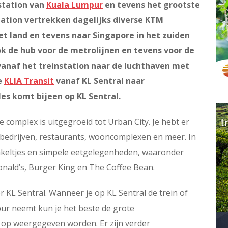
 station van
Kuala Lumpur
en tevens het grootste
station vertrekken dagelijks diverse KTM
het land en tevens naar Singapore in het zuiden
ook de hub voor de metrolijnen en tevens voor de
anaf het treinstation naar de luchthaven met
e
KLIA Transit
vanaf KL Sentral naar
lles komt bijeen op KL Sentral.
e complex is uitgegroeid tot Urban City. Je hebt er
le bedrijven, restaurants, wooncomplexen en meer. In
nkeltjes en simpele eetgelegenheden, waaronder
onald’s, Burger King en The Coffee Bean.
r KL Sentral. Wanneer je op KL Sentral de trein of
r neemt kun je het beste de grote
n op weergegeven worden. Er zijn verder