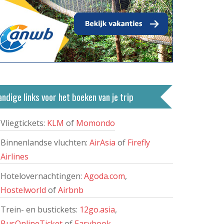
ndige links voor het boeken van je trip
Vliegtickets:
KLM
of
Momondo
Binnenlandse vluchten:
AirAsia
of
Firefly
Airlines
Hotelovernachtingen:
Agoda.com
,
Hostelworld
of
Airbnb
Trein- en bustickets:
12go.asia
,
BusOnlineTicket
of
Easybook