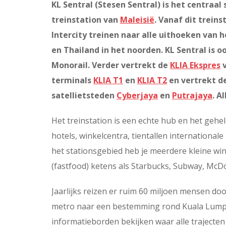
KL Sentral (Stesen Sentral) is het centraal
treinstation van
Maleisië
. Vanaf dit trein
Intercity treinen naar alle uithoeken van 
en Thailand in het noorden. KL Sentral is 
Monorail. Verder vertrekt de
KLIA Ekspres
v
terminals
KLIA T1
en
KLIA T2
en vertrekt d
satellietsteden
Cyberjaya
en
Putrajaya
. A
Het treinstation is een echte hub en het gehel
hotels, winkelcentra, tientallen internationa
het stationsgebied heb je meerdere kleine wi
(fastfood) ketens als Starbucks, Subway, McD
Jaarlijks reizen er ruim 60 miljoen mensen doo
metro naar een bestemming rond Kuala Lumpu
informatieborden bekijken waar alle trajecte