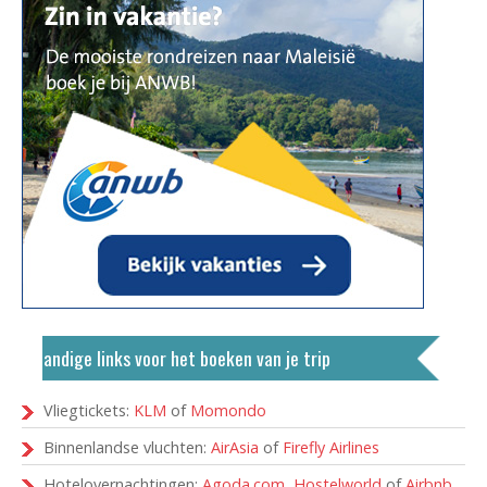
Handige links voor het boeken van je trip
Vliegtickets:
KLM
of
Momondo
Binnenlandse vluchten:
AirAsia
of
Firefly Airlines
Hotelovernachtingen:
Agoda.com
,
Hostelworld
of
Airbnb