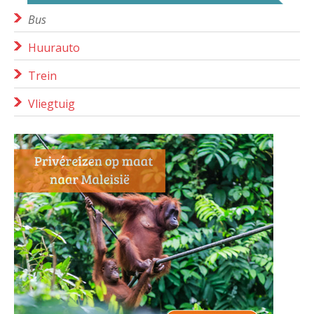
Bus
Huurauto
Trein
Vliegtuig