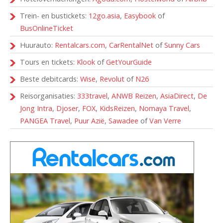
Trein- en bustickets:
12go.asia
,
Easybook
of
BusOnlineTicket
Huurauto:
Rentalcars.com
,
CarRentalNet
of
Sunny Cars
Tours en tickets:
Klook
of
GetYourGuide
Beste debitcards:
Wise
,
Revolut
of
N26
Reisorganisaties:
333travel
,
ANWB Reizen
,
AsiaDirect
,
De
Jong Intra
,
Djoser
,
FOX
,
KidsReizen
,
Nomaya Travel
,
PANGEA Travel
,
Puur Azië
,
Sawadee
of
Van Verre